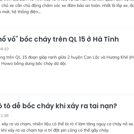
y, chủ xe cần chủ động chăm sóc xe đảm bảo an toàn, nhất là lốp xe, ắc
 mát, hệ thống điện...
hổ vồ" bốc cháy trên QL 15 ở Hà Tĩnh
04:10
ông trên QL 15 đoạn giáp ranh giữa 2 huyện Can Lộc và Hương Khê (
n Howo bỗng dưng bốc cháy dữ dội.
ô tô dễ bốc cháy khi xảy ra tai nạn?
21:38
 xảy ra va chạm, nhiên liệu có thể bị rò rỉ làm tăng nguy cơ cháy nổ xe
, khi xảy ra va chạm tại vị trí đặt pin cũng có thể gây cháy.