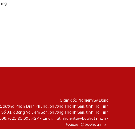
hưng
Giám đốc: Nghiêm Sỹ Đống
22, đường Phan Đình Phùng, phường Thành Sen, tỉnh Hà Tĩnh
: Số 01, đường Võ Liêm Sơn, phường Thành Sen, tỉnh Hà Tĩnh
608, (023)93.693.427 - Email:
hatinhdientu@baohatinh.vn
-
toasoan@baohatinh.vn
mail quảng cáo:
quangcao@baohatinh.vn
-
ads@hatinhtv.vn