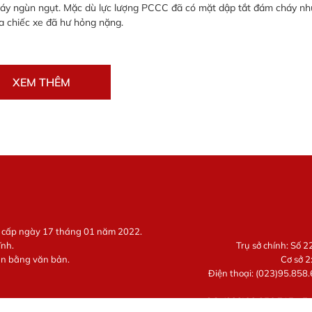
háy ngùn ngụt. Mặc dù lực lượng PCCC đã có mặt dập tắt đám cháy n
a chiếc xe đã hư hỏng nặng.
XEM THÊM
g cấp ngày 17 tháng 01 năm 2022.
ĩnh.
Trụ sở chính: Số 
ận bằng văn bản.
Cơ sở 2
Điện thoại: (023)95.858.
QC: (023)93.856.715 - E