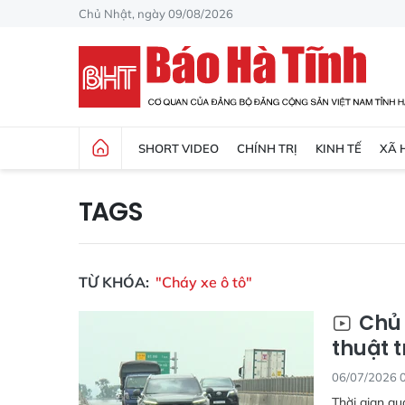
Chủ Nhật, ngày 09/08/2026
SHORT VIDEO
CHÍNH TRỊ
KINH TẾ
XÃ 
TAGS
TỪ KHÓA:
"Cháy xe ô tô"
Chủ 
thuật 
06/07/2026 
Thời gian qu