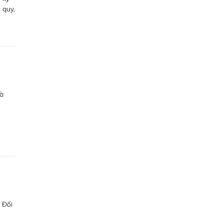
 quy,
Hà
. Đối