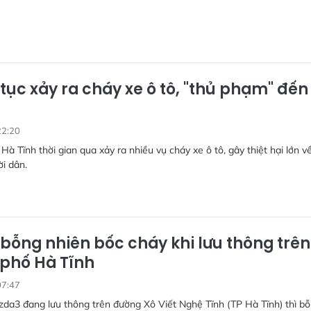
 tục xảy ra cháy xe ô tô, "thủ phạm" đến
22:20
Hà Tĩnh thời gian qua xảy ra nhiều vụ cháy xe ô tô, gây thiệt hại lớn về
i dân.
 bỗng nhiên bốc cháy khi lưu thông trên
phố Hà Tĩnh
07:47
da3 đang lưu thông trên đường Xô Viết Nghệ Tĩnh (TP Hà Tĩnh) thì b