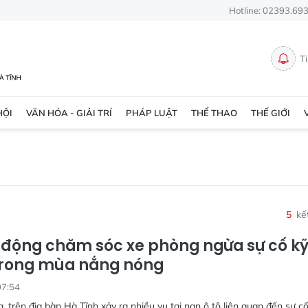
Hotline: 02393.69
T
HỘI
VĂN HÓA - GIẢI TRÍ
PHÁP LUẬT
THỂ THAO
THẾ GIỚI
5
kế
động chăm sóc xe phòng ngừa sự cố k
trong mùa nắng nóng
07:54
a, trên địa bàn Hà Tĩnh xảy ra nhiều vụ tai nạn ô tô liên quan đến sự c