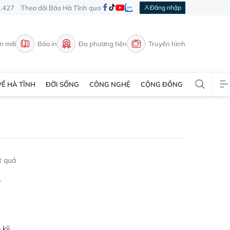
3.427
Theo dõi Báo Hà Tĩnh qua
Đăng nhập
in mới
Báo in
Đa phương tiện
Truyền hình
VỀ HÀ TĨNH
ĐỜI SỐNG
CÔNG NGHỆ
CỘNG ĐỒNG
t quả
ỹ
ố kỹ