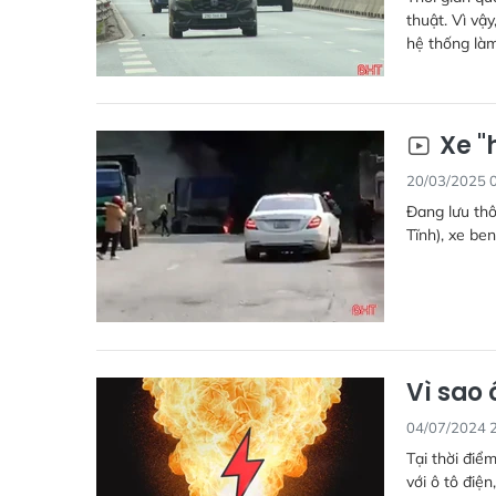
thuật. Vì vậ
hệ thống làm
Xe "
20/03/2025 
Đang lưu th
Tĩnh), xe be
Vì sao 
04/07/2024 
Tại thời điểm
với ô tô điện