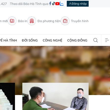
3.427
Theo dõi Báo Hà Tĩnh qua
Đăng nhập
in mới
Báo in
Đa phương tiện
Truyền hình
VỀ HÀ TĨNH
ĐỜI SỐNG
CÔNG NGHỆ
CỘNG ĐỒNG