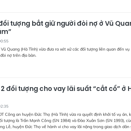
ối tượng bắt giữ người đòi nợ ở Vũ Qua
ám”
00:55
ũ Quang (Hà Tĩnh) vừa đưa ra xét xử các đối tượng liên quan đến vụ 
đòi nợ trên địa bàn.
 2 đối tượng cho vay lãi suất “cắt cổ” ở 
02:35
 Công an huyện Đức Thọ (Hà Tĩnh) vừa ra quyết định khởi tố vụ án, k
đối tượng là Trần Mạnh Công (SN 1984) và Đào Xuân Sơn (SN 1993), c
rung Lễ, huyện Đức Thọ về hành vi cho vay lãi nặng trong giao dịch dân 