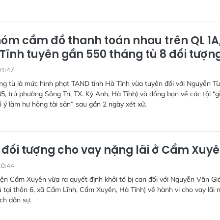
hóm cầm đồ thanh toán nhau trên QL 1A
 Tĩnh tuyên gần 550 tháng tù 8 đối tượn
01:47
g tù là mức hình phạt TAND tỉnh Hà Tĩnh vừa tuyên đối với Nguyễn T
, trú phường Sông Trí, TX. Kỳ Anh, Hà Tĩnh) và đồng bọn về các tội “g
ố ý làm hư hỏng tài sản” sau gần 2 ngày xét xử.
ố đối tượng cho vay nặng lãi ở Cẩm Xuy
10:44
n Cẩm Xuyên vừa ra quyết định khởi tố bị can đối với Nguyễn Văn Gi
ú tại thôn 6, xã Cẩm Lĩnh, Cẩm Xuyên, Hà Tĩnh) về hành vi cho vay lãi 
ịch dân sự.