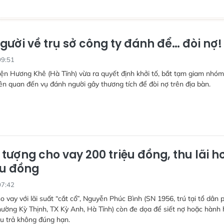
gười về trụ sở công ty đánh để… đòi nợ!
09:51
ện Hương Khê (Hà Tĩnh) vừa ra quyết định khởi tố, bắt tạm giam nhóm
iên quan đến vụ đánh người gây thương tích để đòi nợ trên địa bàn.
 tượng cho vay 200 triệu đồng, thu lãi h
ệu đồng
07:42
o vay với lãi suất “cắt cổ”, Nguyễn Phúc Bình (SN 1956, trú tại tổ dân 
ường Kỳ Thịnh, TX Kỳ Anh, Hà Tĩnh) còn đe dọa để siết nợ hoặc hành
u trả không đúng hạn.