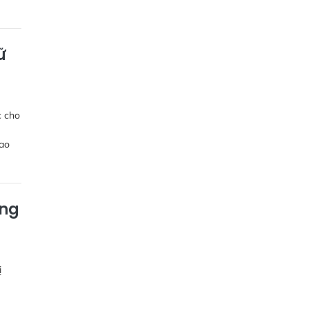
ữ
c cho
iao
ộng
ị