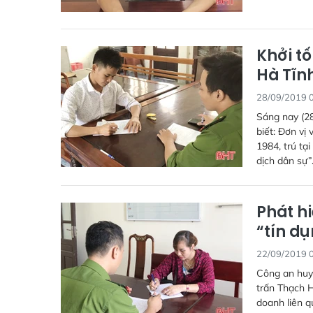
Khởi t
Hà Tĩn
28/09/2019 
Sáng nay (2
biết: Đơn vị 
1984, trú tạ
dịch dân sự”
Phát h
“tín d
22/09/2019 
Công an huyệ
trấn Thạch H
doanh liên q