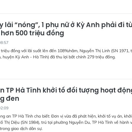
 lãi “nóng”, 1 phụ nữ ở Kỳ Anh phải đi tù
 hơn 500 triệu đồng
08:57
triệu đồng với lãi suất lên đến 108%/năm, Nguyễn Thị Linh (SN 1971, t
n, huyện Kỳ Anh - Hà Tĩnh) đã thu lợi bất chính 279 triệu đồng.
n TP Hà Tĩnh khởi tố đối tượng hoạt độn
ng đen
02:09
g an TP Hà Tĩnh cho biết: Đơn vị vừa đã phát hiện, khởi tố vụ án, khởi 
Hồ Thị Diệu (SN 1984), trú tại phường Nguyễn Du, TP Hà Tĩnh về hành v
 trong giao dịch dân sự.