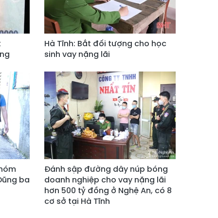
t
Hà Tĩnh: Bắt đối tượng cho học
ặng
sinh vay nặng lãi
nhóm
Đánh sập đường dây núp bóng
“Dũng ba
doanh nghiệp cho vay nặng lãi
hơn 500 tỷ đồng ở Nghệ An, có 8
cơ sở tại Hà Tĩnh