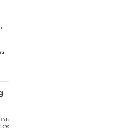
,
rú
g
tố bị
i cho