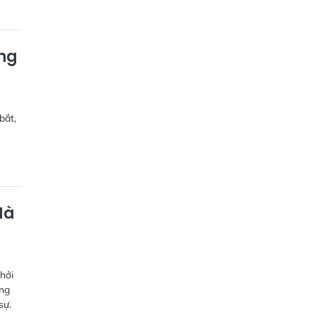
ng
bắt,
Hà
hởi
ùng
sự.