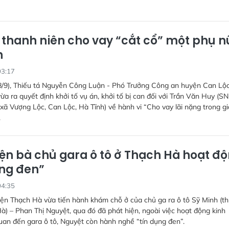
ố thanh niên cho vay “cắt cổ” một phụ n
h
03:17
8/9), Thiếu tá Nguyễn Công Luận - Phó Trưởng Công an huyện Can Lộ
vừa ra quyết định khởi tố vụ án, khởi tố bị can đối với Trần Văn Huy (SN
i xã Vượng Lộc, Can Lộc, Hà Tĩnh) về hành vi “Cho vay lãi nặng trong g
.
iện bà chủ gara ô tô ở Thạch Hà hoạt đ
ụng đen”
04:35
n Thạch Hà vừa tiến hành khám chỗ ở của chủ ga ra ô tô Sỹ Minh (th
à) – Phan Thị Nguyệt, qua đó đã phát hiện, ngoài việc hoạt động kinh
uan đến gara ô tô, Nguyệt còn hành nghề “tín dụng đen”.