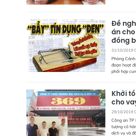
Đề ngh
án cho
đồng b
31/10/2019 
Phòng Cảnh 
đoạn hoạt độ
phối hợp cung
Khởi tố
cho va
29/10/2019 
Công an TP H
tượng có hàn
dịch vụ và đ