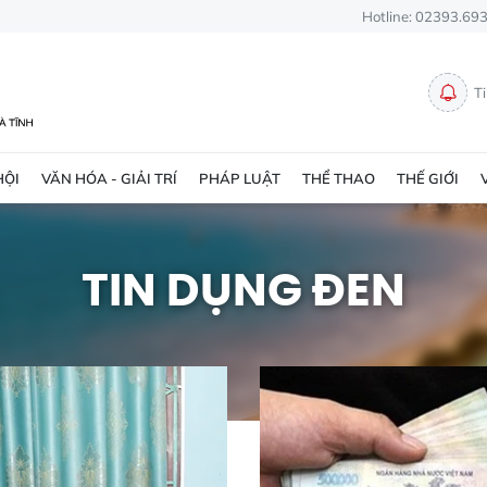
Hotline: 02393.69
T
HỘI
VĂN HÓA - GIẢI TRÍ
PHÁP LUẬT
THỂ THAO
THẾ GIỚI
TIN DỤNG ĐEN