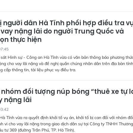
ị người dân Hà Tĩnh phối hợp điều tra v
 vay nặng lãi do người Trung Quốc và
ọn thực hiện
07:45
sát Hình sự - Công an Hà Tĩnh vừa có văn bản thông báo phương thức
ng cho vay lãi nặng và đề nghị quần chúng nhân dân trên địa bàn tỉn
 cấp thông tin, tài liệu phục vụ điều tra.
 nhóm đối tượng núp bóng “thuê xe tự l
y nặng lãi
03:42
à Tĩnh vừa ra quyết định khởi tố vụ án, khởi tố bị can đối với nhóm đố
h vi cho vay lãi nặng trong giao dịch dân sự tại Công ty TNHH Thươn
ầu tư 369 (đường Trần Phú, TP. Hà Tĩnh).