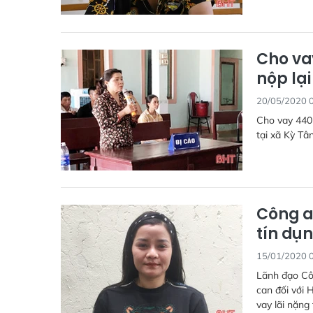
Cho vay
nộp lại
20/05/2020 
Cho vay 440 
tại xã Kỳ Tâ
Công a
tín dụ
15/01/2020 
Lãnh đạo Côn
can đối với 
vay lãi nặng