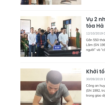
Vụ 2 n
tòa Hà
12/10/2019 
Gần 550 thán
Lâm (SN 1985
người” và “c
Khởi t
30/09/2019 
Công an huyệ
(SN 1992, tr
trong giao d