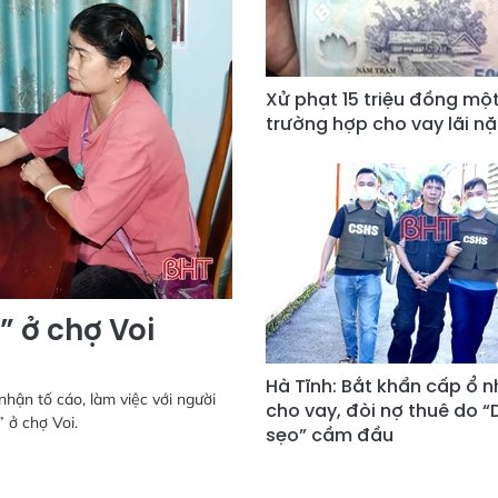
Xử phạt 15 triệu đồng mộ
trường hợp cho vay lãi n
” ở chợ Voi
Hà Tĩnh: Bắt khẩn cấp ổ 
nhận tố cáo, làm việc với người
cho vay, đòi nợ thuê do 
 ở chợ Voi.
sẹo” cầm đầu