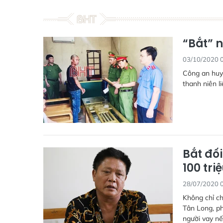
“Bắt” n
03/10/2020 
Công an huy
thanh niên l
Bắt đối
100 tri
28/07/2020 
Không chỉ ch
Tân Long, ph
người vay nế