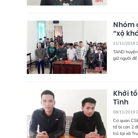
Nhóm đ
“xộ kh
21/11/2019 
TAND huyện V
giữ người để 
Khởi tố
Tĩnh
08/11/2019 
Cơ quan CSĐT
tố bị can 2 
trú tại xã T