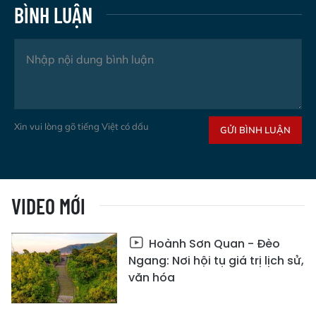
BÌNH LUẬN
Xin vui lòng gõ tiếng Việt có dấu
GỬI BÌNH LUẬN
VIDEO MỚI
Hoành Sơn Quan - Đèo
Ngang: Nơi hội tụ giá trị lịch sử,
văn hóa