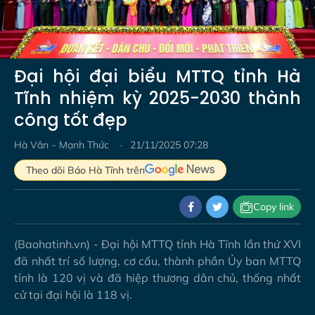
Video
Đại hội đại biểu MTTQ tỉnh Hà
Tĩnh nhiệm kỳ 2025-2030 thành
công tốt đẹp
Hà Vân – Mạnh Thức
21/11/2025 07:28
Theo dõi Báo Hà Tĩnh trên
Copy link
(Baohatinh.vn) - Đại hội MTTQ tỉnh Hà Tĩnh lần thứ XVI
đã nhất trí số lư­ợng, cơ cấu, thành phần Ủy ban MTTQ
tỉnh là 120 vị và đã hiệp thư­ơng dân chủ, thống nhất
cử tại đại hội là 118 vị.