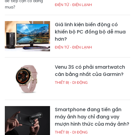
ĐIỆN TỬ - ĐIỆN LẠNH
Giá linh kiện biến động có
khiến bộ PC đồng bộ dễ mua
hơn?
ĐIỆN TỬ - ĐIỆN LẠNH
Venu 3S có phải smartwatch
cân bằng nhất của Garmin?
THIẾT BỊ - DI ĐỘNG
Smartphone đang tiến gần
máy ảnh hay chỉ đang vay
mượn hình thức của máy ảnh?
THIẾT BỊ - DI ĐỘNG