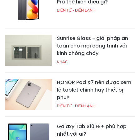
Pro thể hiện điều gì?
ĐIỆN TỬ - ĐIỆN LẠNH
Sunrise Glass - giải pháp an
toàn cho mọi công trình với
kính chống cháy
KHÁC
HONOR Pad X7 nên được xem
là tablet chính hay thiết bị
phụ?
ĐIỆN TỬ - ĐIỆN LẠNH
Galaxy Tab S10 FE+ phù hợp
nhất với ai?