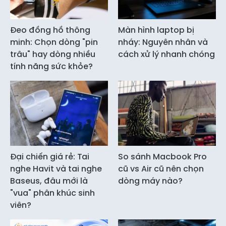
Đeo đồng hồ thông
Màn hình laptop bị
minh: Chọn dòng "pin
nháy: Nguyên nhân và
trâu" hay dòng nhiều
cách xử lý nhanh chóng
tính năng sức khỏe?
Đại chiến giá rẻ: Tai
So sánh Macbook Pro
nghe Havit và tai nghe
cũ vs Air cũ nên chọn
Baseus, đâu mới là
dòng máy nào?
"vua" phân khúc sinh
viên?