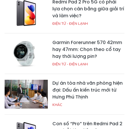
Redmi Pad 2 Pro 5G có phải
lựa chọn cân bằng giữa giải trí
và làm việc?
ĐIỆN TỬ - ĐIỆN LẠNH
Garmin Forerunner 570 42mm
hay 47mm: Chọn theo cổ tay
hay thời lượng pin?
ĐIỆN TỬ - ĐIỆN LẠNH
Dự án tòa nhà văn phòng hiện
đại: Dấu ấn kiến trúc mới từ
Hưng Phú Thịnh
KHÁC
Con số “Pro” trên Redmi Pad 2