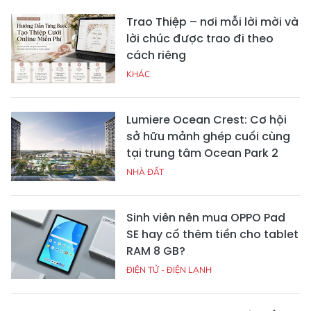
Trao Thiệp – nơi mỗi lời mời và
lời chúc được trao đi theo
cách riêng
KHÁC
Lumiere Ocean Crest: Cơ hội
sở hữu mảnh ghép cuối cùng
tại trung tâm Ocean Park 2
NHÀ ĐẤT
Sinh viên nên mua OPPO Pad
SE hay cố thêm tiền cho tablet
RAM 8 GB?
ĐIỆN TỬ - ĐIỆN LẠNH