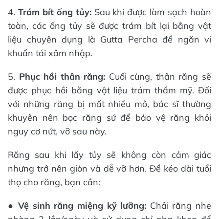
4.
Trám bít ống tủy:
Sau khi được làm sạch hoàn
toàn, các ống tủy sẽ được trám bít lại bằng vật
liệu chuyên dụng là Gutta Percha để ngăn vi
khuẩn tái xâm nhập.
5.
Phục hồi thân răng:
Cuối cùng, thân răng sẽ
được phục hồi bằng vật liệu trám thẩm mỹ. Đối
với những răng bị mất nhiều mô, bác sĩ thường
khuyên nên bọc răng sứ để bảo vệ răng khỏi
nguy cơ nứt, vỡ sau này.
Răng sau khi lấy tủy sẽ không còn cảm giác
nhưng trở nên giòn và dễ vỡ hơn. Để kéo dài tuổi
thọ cho răng, bạn cần:
●
Vệ sinh răng miệng kỹ lưỡng:
Chải răng nhẹ