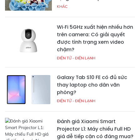
KHÁC
Wi‑Fi 5GHz xuất hiện nhiều hơn
trên camera: Có giải quyết
được tình trạng xem video
chậm?
ĐIỆN TỬ - ĐIỆN LẠNH
Galaxy Tab S10 FE có đủ sức
thay laptop cho dân văn
phòng?
ĐIỆN TỬ - ĐIỆN LẠNH
Đánh giá Xiaomi Smart
Projector L1: Máy chiếu Full HD
giá dễ tiếp cận có đáng mua?