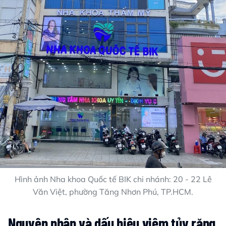
Hình ảnh Nha khoa Quốc tế BIK chi nhánh: 20 - 22 Lê
Văn Việt, phường Tăng Nhơn Phú, TP.HCM.
Nguyên nhân và dấu hiệu viêm tủy răng