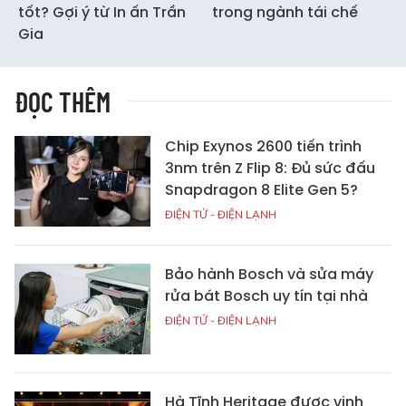
tốt? Gợi ý từ In ấn Trần
trong ngành tái chế
Gia
ĐỌC THÊM
Chip Exynos 2600 tiến trình
3nm trên Z Flip 8: Đủ sức đấu
Snapdragon 8 Elite Gen 5?
ĐIỆN TỬ - ĐIỆN LẠNH
Bảo hành Bosch và sửa máy
rửa bát Bosch uy tín tại nhà
ĐIỆN TỬ - ĐIỆN LẠNH
Hà Tĩnh Heritage được vinh