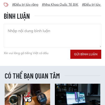
#Điều trị tủy răng
#Nha Khoa Quốc Tế BIK
#Điều trị tủy r
BÌNH LUẬN
Xin vui lòng gõ tiếng Việt có dấu
GỬI BÌNH LUẬN
CÓ THỂ BẠN QUAN TÂM