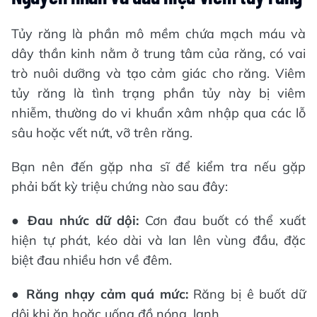
Tủy răng là phần mô mềm chứa mạch máu và
dây thần kinh nằm ở trung tâm của răng, có vai
trò nuôi dưỡng và tạo cảm giác cho răng. Viêm
tủy răng là tình trạng phần tủy này bị viêm
nhiễm, thường do vi khuẩn xâm nhập qua các lỗ
sâu hoặc vết nứt, vỡ trên răng.
Bạn nên đến gặp nha sĩ để kiểm tra nếu gặp
phải bất kỳ triệu chứng nào sau đây:
●
Đau nhức dữ dội:
Cơn đau buốt có thể xuất
hiện tự phát, kéo dài và lan lên vùng đầu, đặc
biệt đau nhiều hơn về đêm.
●
Răng nhạy cảm quá mức:
Răng bị ê buốt dữ
dội khi ăn hoặc uống đồ nóng, lạnh.