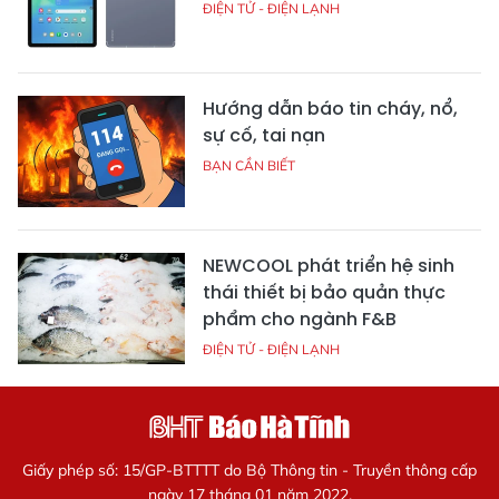
ĐIỆN TỬ - ĐIỆN LẠNH
Hướng dẫn báo tin cháy, nổ,
sự cố, tai nạn
BẠN CẦN BIẾT
NEWCOOL phát triển hệ sinh
thái thiết bị bảo quản thực
phẩm cho ngành F&B
ĐIỆN TỬ - ĐIỆN LẠNH
Giấy phép số: 15/GP-BTTTT do Bộ Thông tin - Truyền thông cấp
ngày 17 tháng 01 năm 2022.