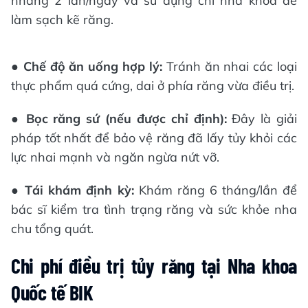
nhàng 2 lần/ngày và sử dụng chỉ nha khoa để
làm sạch kẽ răng.
●
Chế độ ăn uống hợp lý:
Tránh ăn nhai các loại
thực phẩm quá cứng, dai ở phía răng vừa điều trị.
●
Bọc răng sứ (nếu được chỉ định):
Đây là giải
pháp tốt nhất để bảo vệ răng đã lấy tủy khỏi các
lực nhai mạnh và ngăn ngừa nứt vỡ.
●
Tái khám định kỳ:
Khám răng 6 tháng/lần để
bác sĩ kiểm tra tình trạng răng và sức khỏe nha
chu tổng quát.
Chi phí điều trị tủy răng tại Nha khoa
Quốc tế BIK