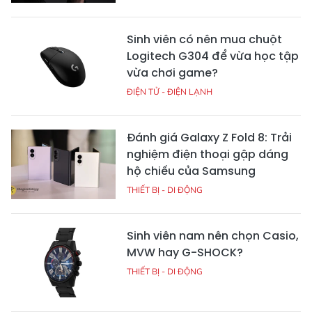
Sinh viên có nên mua chuột
Logitech G304 để vừa học tập
vừa chơi game?
ĐIỆN TỬ - ĐIỆN LẠNH
Đánh giá Galaxy Z Fold 8: Trải
nghiệm điện thoại gập dáng
hộ chiếu của Samsung
THIẾT BỊ - DI ĐỘNG
Sinh viên nam nên chọn Casio,
MVW hay G-SHOCK?
THIẾT BỊ - DI ĐỘNG