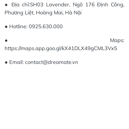
● Địa chỉ:SH03 Lavender, Ngõ 176 Định Công,
Phương Liệt, Hoàng Mai, Hà Nội
● Hotline: 0925.630.000
● Maps:
https://maps.app.goo.gl/kX41DLX49gCML3Vx5
● Email: contact@dreamate.vn