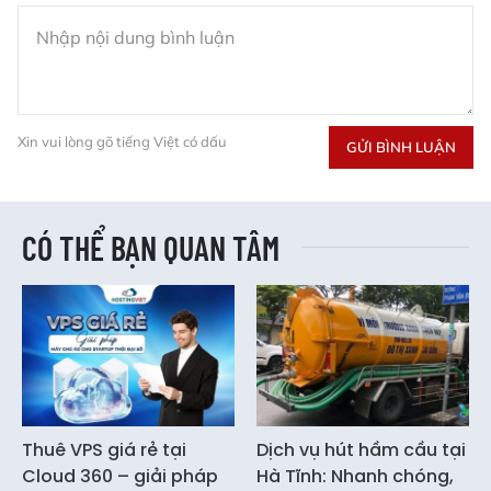
Xin vui lòng gõ tiếng Việt có dấu
GỬI BÌNH LUẬN
CÓ THỂ BẠN QUAN TÂM
Thuê VPS giá rẻ tại
Dịch vụ hút hầm cầu tại
Cloud 360 – giải pháp
Hà Tĩnh: Nhanh chóng,