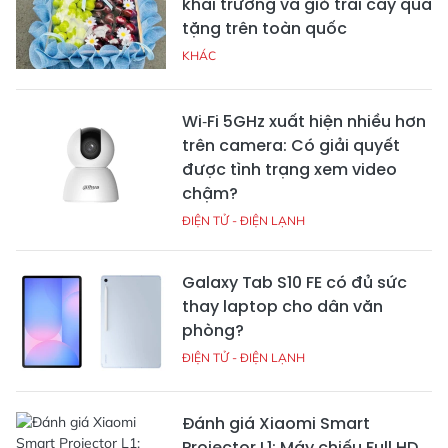
khai trương và giỏ trái cây quà
tặng trên toàn quốc
KHÁC
Wi‑Fi 5GHz xuất hiện nhiều hơn
trên camera: Có giải quyết
được tình trạng xem video
chậm?
ĐIỆN TỬ - ĐIỆN LẠNH
Galaxy Tab S10 FE có đủ sức
thay laptop cho dân văn
phòng?
ĐIỆN TỬ - ĐIỆN LẠNH
Đánh giá Xiaomi Smart
Projector L1: Máy chiếu Full HD