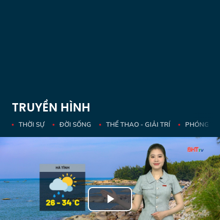
TRUYỀN HÌNH
THỜI SỰ
ĐỜI SỐNG
THỂ THAO - GIẢI TRÍ
PHÓNG SỰ 
Play