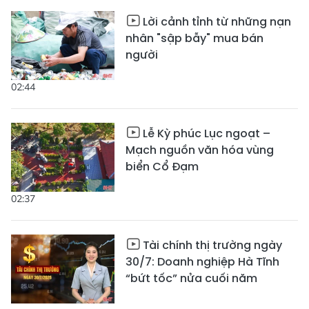
Lời cảnh tỉnh từ những nạn
nhân "sập bẫy" mua bán
người
02:44
Lễ Kỳ phúc Lục ngoạt –
Mạch nguồn văn hóa vùng
biển Cổ Đạm
02:37
Tài chính thị trường ngày
30/7: Doanh nghiệp Hà Tĩnh
“bứt tốc” nửa cuối năm