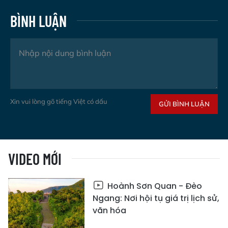
BÌNH LUẬN
Xin vui lòng gõ tiếng Việt có dấu
GỬI BÌNH LUẬN
VIDEO MỚI
Hoành Sơn Quan - Đèo
Ngang: Nơi hội tụ giá trị lịch sử,
văn hóa