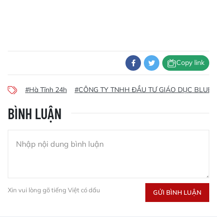
Copy link
#Hà Tĩnh 24h
#CÔNG TY TNHH ĐẦU TƯ GIÁO DỤC BLUES
BÌNH LUẬN
Xin vui lòng gõ tiếng Việt có dấu
GỬI BÌNH LUẬN