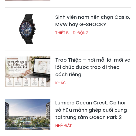
Sinh viên nam nên chọn Casio,
MVW hay G-SHOCK?
THIẾT BỊ - DI ĐỘNG
Trao Thiệp – nơi mỗi lời mời và
lời chúc được trao đi theo
cách riêng
KHÁC
Lumiere Ocean Crest: Cơ hội
sở hữu mảnh ghép cuối cùng
tại trung tâm Ocean Park 2
NHÀ ĐẤT