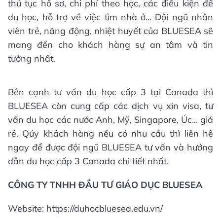
thủ tục hồ sơ, chi phí theo học, các điều kiện để
du học, hỗ trợ về việc tìm nhà ở... Đội ngũ nhân
viên trẻ, năng động, nhiệt huyết của BLUESEA sẽ
mang đến cho khách hàng sự an tâm và tin
tưởng nhất.
Bên cạnh tư vấn du học cấp 3 tại Canada thì
BLUESEA còn cung cấp các dịch vụ xin visa, tư
vấn du học các nước Anh, Mỹ, Singapore, Úc... giá
rẻ. Qúy khách hàng nếu có nhu cầu thì liên hệ
ngay để được đội ngũ BLUESEA tư vấn và hướng
dẫn du học cấp 3 Canada chi tiết nhất.
CÔNG TY TNHH ĐẦU TƯ GIÁO DỤC BLUESEA
Website: https://duhocbluesea.edu.vn/