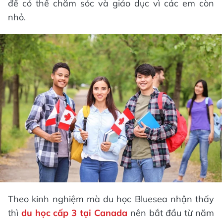
để có thể chăm sóc và giáo dục vì các em còn
nhỏ.
Theo kinh nghiệm mà du học Bluesea nhận thấy
thì
du học cấp 3 tại Canada
nên bắt đầu từ năm