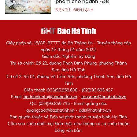
phẩm cho ngành F&B
ĐIỆN TỬ - ĐIỆN LẠNH
Giấy phép số: 15/GP-BTTTT do Bộ Thông tin - Truyền thông cấp
ngày 17 tháng 01 năm 2022.
Giám đốc: Nghiêm Sỹ Đống
Trụ sở chính: Số 22, đường Phan Đình Phùng, phường Thành
Sen, tỉnh Hà Tĩnh
Cơ sở 2: Số 01, đường Võ Liêm Sơn, phường Thành Sen, tỉnh Hà
Tĩnh
Điện thoại: (023)95.858.608 - (023)93.693.427
Email:
hatinhdientu@baohatinh.vn
-
toasoan@baohatinh.vn
QC: (023)93.856.715 - Email quảng cáo:
quangcao@baohatinh.vn
-
ads@hatinhtv.vn
Bản quyền thuộc về Báo và phát thanh, truyền hình Hà Tĩnh.
Cấm sao chép dưới mọi hình thức nếu không có sự chấp thuận
bằng văn bản.