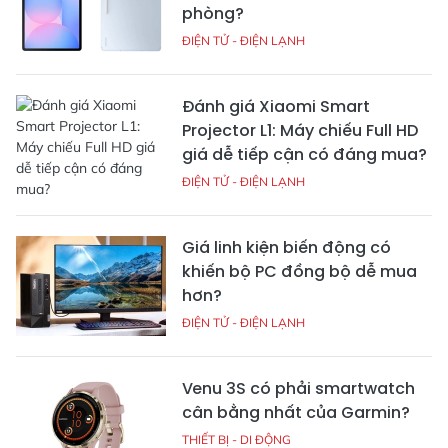
phòng?
ĐIỆN TỬ - ĐIỆN LẠNH
Đánh giá Xiaomi Smart
Projector L1: Máy chiếu Full HD
giá dễ tiếp cận có đáng mua?
ĐIỆN TỬ - ĐIỆN LẠNH
Giá linh kiện biến động có
khiến bộ PC đồng bộ dễ mua
hơn?
ĐIỆN TỬ - ĐIỆN LẠNH
Venu 3S có phải smartwatch
cân bằng nhất của Garmin?
THIẾT BỊ - DI ĐỘNG