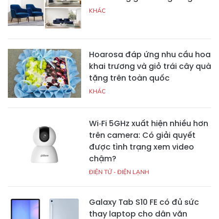
KHÁC
Hoarosa đáp ứng nhu cầu hoa
khai trương và giỏ trái cây quà
tặng trên toàn quốc
KHÁC
Wi‑Fi 5GHz xuất hiện nhiều hơn
trên camera: Có giải quyết
được tình trạng xem video
chậm?
ĐIỆN TỬ - ĐIỆN LẠNH
Galaxy Tab S10 FE có đủ sức
thay laptop cho dân văn