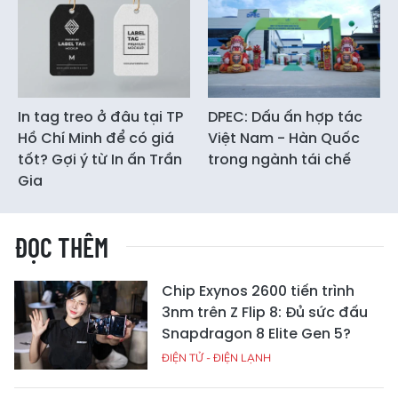
In tag treo ở đâu tại TP
DPEC: Dấu ấn hợp tác
Hồ Chí Minh để có giá
Việt Nam - Hàn Quốc
tốt? Gợi ý từ In ấn Trần
trong ngành tái chế
Gia
ĐỌC THÊM
Chip Exynos 2600 tiến trình
3nm trên Z Flip 8: Đủ sức đấu
Snapdragon 8 Elite Gen 5?
ĐIỆN TỬ - ĐIỆN LẠNH