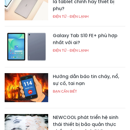
là tablet chính hay thiết bị
phụ?
ĐIỆN TỬ - ĐIỆN LẠNH
Galaxy Tab S10 FE+ phù hợp
nhất với ai?
ĐIỆN TỬ - ĐIỆN LẠNH
Hướng dẫn báo tin cháy, nổ,
sự cố, tai nạn
BẠN CẦN BIẾT
NEWCOOL phát triển hệ sinh
thái thiết bị bảo quản thực