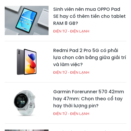
Sinh viên nên mua OPPO Pad
SE hay cố thêm tiền cho tablet
RAM 8 GB?
ĐIỆN TỬ - ĐIỆN LẠNH
Redmi Pad 2 Pro 5G có phải
lựa chọn cân bằng giữa giải trí
và làm việc?
ĐIỆN TỬ - ĐIỆN LẠNH
Garmin Forerunner 570 42mm
hay 47mm: Chọn theo cổ tay
hay thời lượng pin?
ĐIỆN TỬ - ĐIỆN LẠNH