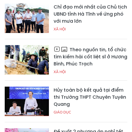
Chỉ đạo mới nhất của Chủ tịch
UBND tỉnh Hà Tĩnh về ứng phó
với mưa lớn
XÃ HỘI
Theo nguồn tin, tổ chức
tìm kiếm hài cốt liệt sĩ ở Hương
Bình, Phúc Trạch
XÃ HỘI
Hủy toàn bộ kết quả tại điểm
thi Trường THPT Chuyên Tuyên
Quang
GIÁO DỤC
Đề xuất 2 phương án nghỉ tết