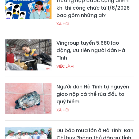
trường hợp được cộng điểm
khi thi công chức từ 1/8/2026
bao gồm những ai?
XÃ HỘI
Vingroup tuyển 5.680 lao
động, ưu tiên người dân Hà
Tĩnh
VIỆC LÀM
Người dân Hà Tĩnh tự nguyện
giao nộp cá thể rùa đầu to
quý hiếm
XÃ HỘI
Dự báo mưa lớn ở Hà Tĩnh: Ban
Chỉ huy Phòng thủ dân sự tỉnh