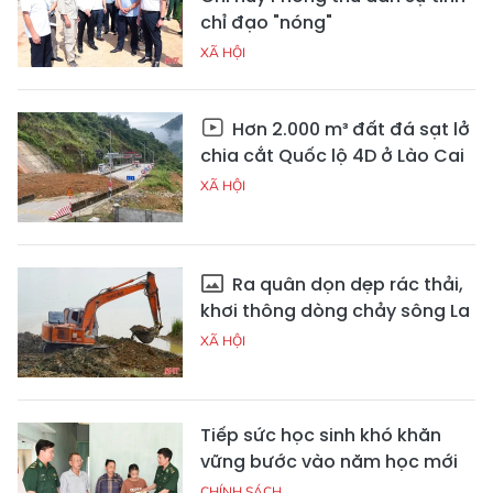
chỉ đạo "nóng"
XÃ HỘI
Hơn 2.000 m³ đất đá sạt lở
chia cắt Quốc lộ 4D ở Lào Cai
XÃ HỘI
Ra quân dọn dẹp rác thải,
khơi thông dòng chảy sông La
XÃ HỘI
Tiếp sức học sinh khó khăn
vững bước vào năm học mới
CHÍNH SÁCH