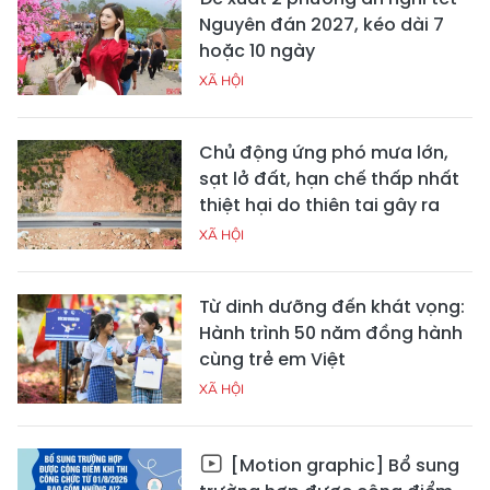
Nguyên đán 2027, kéo dài 7
hoặc 10 ngày
XÃ HỘI
Chủ động ứng phó mưa lớn,
sạt lở đất, hạn chế thấp nhất
thiệt hại do thiên tai gây ra
XÃ HỘI
Từ dinh dưỡng đến khát vọng:
Hành trình 50 năm đồng hành
cùng trẻ em Việt
XÃ HỘI
[Motion graphic] Bổ sung