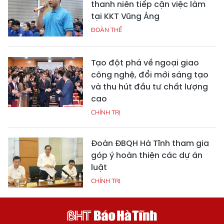
thanh niên tiếp cận việc làm
tại KKT Vũng Áng
ĐOÀN THỂ
Tạo đột phá về ngoại giao
công nghệ, đổi mới sáng tạo
và thu hút đầu tư chất lượng
cao
CHÍNH TRỊ
Đoàn ĐBQH Hà Tĩnh tham gia
góp ý hoàn thiện các dự án
luật
CHÍNH TRỊ