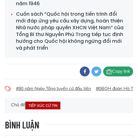
năm 1946
Cuốn sách “Quốc hội trong tiến trình đổi
mới đáp ứng yêu cầu xây dựng, hoàn thiện
Nhà nước pháp quyền XHCN Việt Nam” của
Tổng Bí thư Nguyễn Phú Trọng tiếp tục định
hướng cho Quốc hội không ngừng đổi mới
và phát triển
Copy link
#80 năm Ngày Tổng tuyển cử đầu tiên
#ĐBQH đoàn Hà Tĩn
Chủ đề
TIẾP XÚC CỬ TRI
BÌNH LUẬN