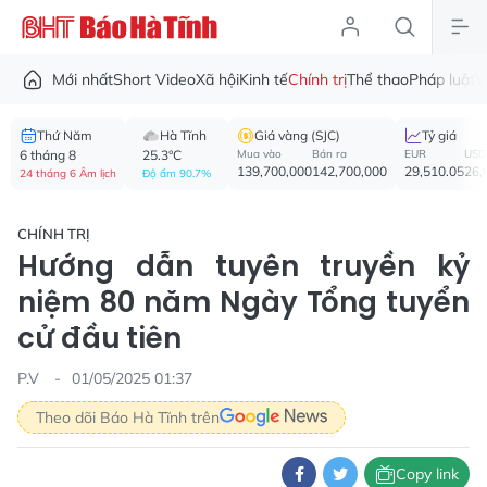
Mới nhất
Short Video
Xã hội
Kinh tế
Chính trị
Thể thao
Pháp luật
V
Thứ Năm
Hà Tĩnh
Giá vàng (SJC)
Tỷ giá
6 tháng 8
25.3°C
Mua vào
Bán ra
EUR
USD
139,700,000
142,700,000
29,510.05
26,
24 tháng 6 Âm lịch
Độ ẩm 90.7%
CHÍNH TRỊ
Hướng dẫn tuyên truyền kỷ
niệm 80 năm Ngày Tổng tuyển
cử đầu tiên
P.V
01/05/2025 01:37
Theo dõi Báo Hà Tĩnh trên
Copy link