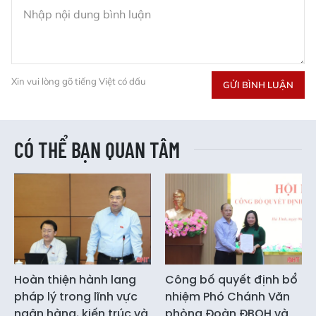
Xin vui lòng gõ tiếng Việt có dấu
GỬI BÌNH LUẬN
CÓ THỂ BẠN QUAN TÂM
Hoàn thiện hành lang
Công bố quyết định bổ
pháp lý trong lĩnh vực
nhiệm Phó Chánh Văn
ngân hàng, kiến trúc và
phòng Đoàn ĐBQH và