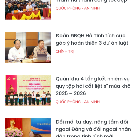
QUỐC PHÒNG - AN NINH
Đoàn ĐBQH Hà Tĩnh tích cực
góp ý hoàn thiện 3 dự án luật
CHÍNH TRỊ
Quân khu 4 tổng kết nhiệm vụ
quy tập hài cốt liệt sĩ mùa khô
2025 – 2026
QUỐC PHÒNG - AN NINH
Đổi mới tư duy, nâng tầm đối
ngoại Đảng và đối ngoại nhân
dân trong tình hình mới