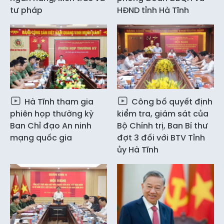
tư pháp
HĐND tỉnh Hà Tĩnh
Hà Tĩnh tham gia
Công bố quyết định
phiên họp thường kỳ
kiểm tra, giám sát của
Ban Chỉ đạo An ninh
Bộ Chính trị, Ban Bí thư
mạng quốc gia
đợt 3 đối với BTV Tỉnh
ủy Hà Tĩnh