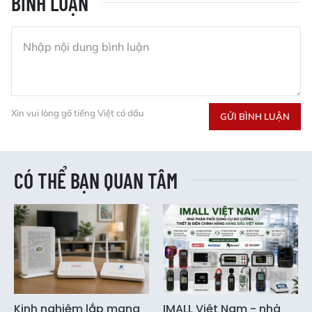
BÌNH LUẬN
Xin vui lòng gõ tiếng Việt có dấu
GỬI BÌNH LUẬN
CÓ THỂ BẠN QUAN TÂM
Kinh nghiệm lắp mạng
IMALL Việt Nam - nhà