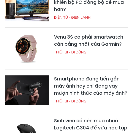
khiến bộ PC đồng bộ dễ mua
hơn?
ĐIỆN TỬ - ĐIỆN LẠNH
Venu 3S có phải smartwatch
cân bằng nhất của Garmin?
THIẾT BỊ - DI ĐỘNG
Smartphone đang tiến gần
máy ảnh hay chỉ đang vay
mượn hình thức của máy ảnh?
THIẾT BỊ - DI ĐỘNG
Sinh viên có nên mua chuột
Logitech G304 để vừa học tập