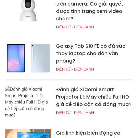
trên camera: Có giải quyết
được tình trạng xem video
chậm?
ĐIỆN TỬ - ĐIỆN LẠNH
Galaxy Tab S10 FE có đủ sức
thay laptop cho dân văn
phòng?
ĐIỆN TỬ - ĐIỆN LẠNH
Đánh giá Xiaomi Smart
Projector L1: Máy chiếu Full HD
giá dễ tiếp cận có đáng mua?
ĐIỆN TỬ - ĐIỆN LẠNH
Giá linh kiện biến động có