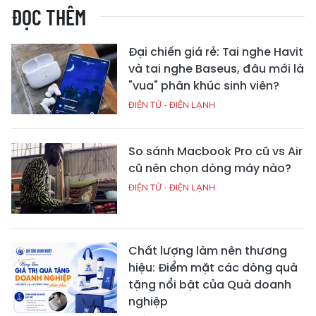
ĐỌC THÊM
Đại chiến giá rẻ: Tai nghe Havit
và tai nghe Baseus, đâu mới là
"vua" phân khúc sinh viên?
ĐIỆN TỬ - ĐIỆN LẠNH
So sánh Macbook Pro cũ vs Air
cũ nên chọn dòng máy nào?
ĐIỆN TỬ - ĐIỆN LẠNH
Chất lượng làm nên thương
hiệu: Điểm mặt các dòng quà
tặng nổi bật của Quà doanh
nghiệp