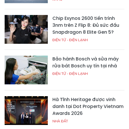
Chip Exynos 2600 tiến trình
3nm trên Z Flip 8: Đủ sức đấu
Snapdragon 8 Elite Gen 5?
ĐIỆN TỬ - ĐIỆN LẠNH
Bảo hành Bosch và sửa máy
rửa bát Bosch uy tín tại nhà
ĐIỆN TỬ - ĐIỆN LẠNH
Hà Tĩnh Heritage được vinh
danh tại Dot Property Vietnam
Awards 2026
NHÀ ĐẤT