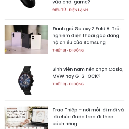
vừa chơi game?
ĐIỆN TỬ - ĐIỆN LẠNH
Đánh giá Galaxy Z Fold 8: Trải
nghiệm điện thoại gập dáng
hộ chiếu của Samsung
THIẾT BỊ - DI ĐỘNG
Sinh viên nam nên chọn Casio,
MVW hay G-SHOCK?
THIẾT BỊ - DI ĐỘNG
Trao Thiệp – nơi mỗi lời mời và
lời chúc được trao đi theo
cách riêng