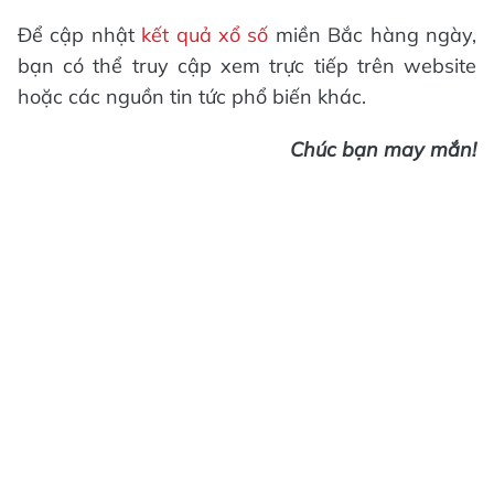
Để cập nhật
kết quả xổ số
miền Bắc hàng ngày,
bạn có thể truy cập xem trực tiếp trên website
hoặc các nguồn tin tức phổ biến khác.
Chúc bạn may mắn!