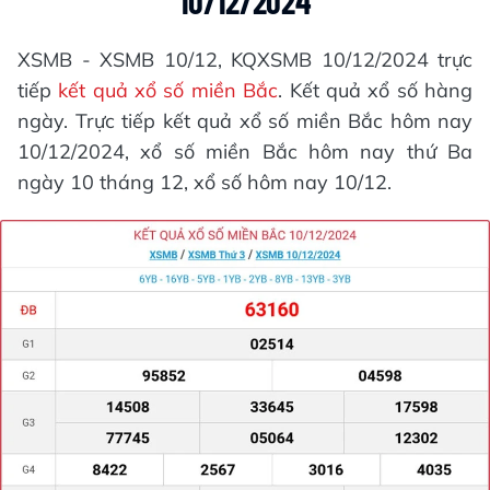
10/12/2024
XSMB - XSMB 10/12, KQXSMB 10/12/2024 trực
tiếp
kết quả xổ số miền Bắc
. Kết quả xổ số hàng
ngày. Trực tiếp kết quả xổ số miền Bắc hôm nay
10/12/2024, xổ số miền Bắc hôm nay thứ Ba
ngày 10 tháng 12, xổ số hôm nay 10/12.