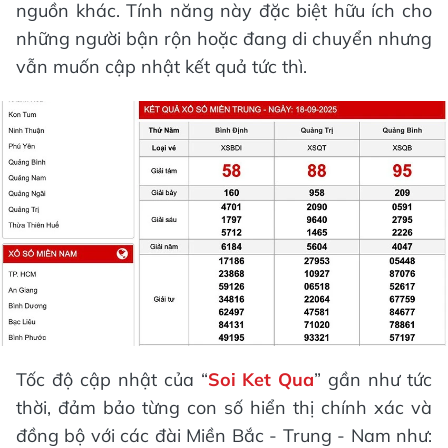
nguồn khác. Tính năng này đặc biệt hữu ích cho
những người bận rộn hoặc đang di chuyển nhưng
vẫn muốn cập nhật kết quả tức thì.
Tốc độ cập nhật của “
Soi Ket Qua
” gần như tức
thời, đảm bảo từng con số hiển thị chính xác và
đồng bộ với các đài Miền Bắc - Trung - Nam như: