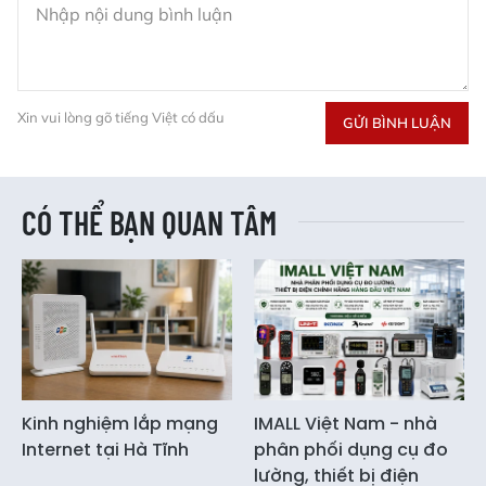
Xin vui lòng gõ tiếng Việt có dấu
GỬI BÌNH LUẬN
CÓ THỂ BẠN QUAN TÂM
Kinh nghiệm lắp mạng
IMALL Việt Nam - nhà
Internet tại Hà Tĩnh
phân phối dụng cụ đo
lường, thiết bị điện