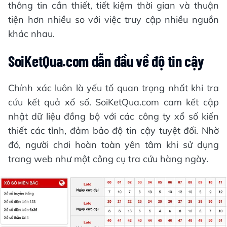
thông tin cần thiết, tiết kiệm thời gian và thuận
tiện hơn nhiều so với việc truy cập nhiều nguồn
khác nhau.
SoiKetQua.com dẫn đầu về độ tin cậy
Chính xác luôn là yếu tố quan trọng nhất khi tra
cứu kết quả xổ số. SoiKetQua.com cam kết cập
nhật dữ liệu đồng bộ với các công ty xổ số kiến
thiết các tỉnh, đảm bảo độ tin cậy tuyệt đối. Nhờ
đó, người chơi hoàn toàn yên tâm khi sử dụng
trang web như một công cụ tra cứu hàng ngày.