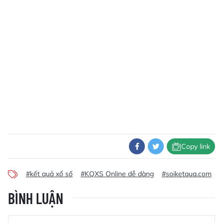
Copy link
#kết quả xổ số
#KQXS Online dễ dàng
#soiketqua.com
BÌNH LUẬN