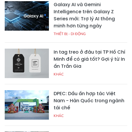
Galaxy AI và Gemini
Intelligence trên Galaxy Z
Series mới: Trợ lý AI thông
minh hơn từng ngày
THIẾT BỊ - DI ĐỘNG
In tag treo ở đâu tại TP Hồ Chí
Minh để có giá tốt? Gợi ý từ In
ấn Trần Gia
KHÁC
DPEC: Dấu ấn hợp tác Việt
Nam - Hàn Quốc trong ngành
tái chế
KHÁC