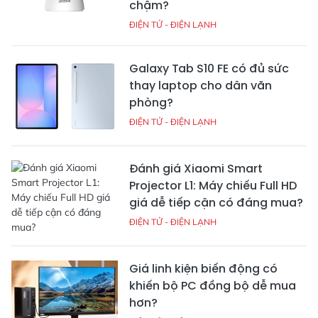
chậm?
ĐIỆN TỬ - ĐIỆN LẠNH
Galaxy Tab S10 FE có đủ sức
thay laptop cho dân văn
phòng?
ĐIỆN TỬ - ĐIỆN LẠNH
Đánh giá Xiaomi Smart
Projector L1: Máy chiếu Full HD
giá dễ tiếp cận có đáng mua?
ĐIỆN TỬ - ĐIỆN LẠNH
Giá linh kiện biến động có
khiến bộ PC đồng bộ dễ mua
hơn?