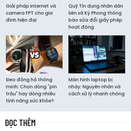
Giải pháp internet và
Quỹ Tín dụng nhân dân
camera FPT cho gia
liên xã Kỳ Phong thông
đình hiện đại
báo sửa đổi giấy phép
hoạt động
Đeo đồng hồ thông
Màn hình laptop bị
minh: Chọn dòng "pin
nháy: Nguyên nhân và
trâu" hay dòng nhiều
cách xử lý nhanh chóng
tính năng sức khỏe?
ĐỌC THÊM