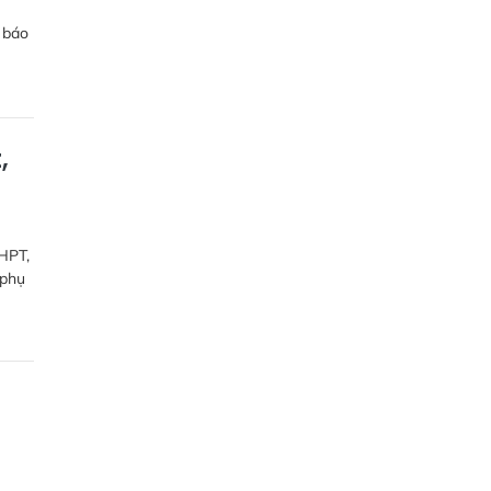
g báo
,
THPT,
 phụ