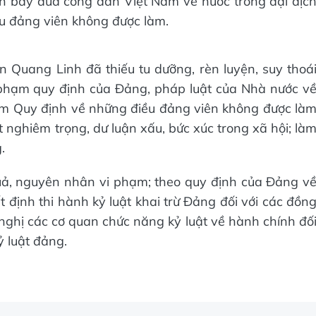
n bay đưa công dân Việt Nam về nước trong đại dịc
u đảng viên không được làm.
Quang Linh đã thiếu tu dưỡng, rèn luyện, suy thoá
 vi phạm quy định của Đảng, pháp luật của Nhà nước v
ạm Quy định về những điều đảng viên không được là
 nghiêm trọng, dư luận xấu, bức xúc trong xã hội; là
.
quả, nguyên nhân vi phạm; theo quy định của Đảng v
t định thi hành kỷ luật khai trừ Đảng đối với các đồn
ghị các cơ quan chức năng kỷ luật về hành chính đố
ỷ luật đảng.