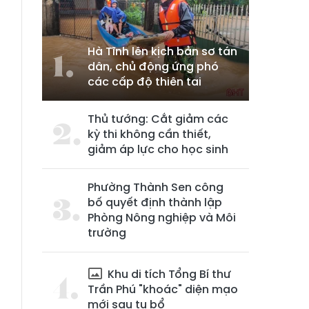
Hà Tĩnh lên kịch bản sơ tán
dân, chủ động ứng phó
các cấp độ thiên tai
Thủ tướng: Cắt giảm các
kỳ thi không cần thiết,
giảm áp lực cho học sinh
h
h
Phường Thành Sen công
bố quyết định thành lập
g
Phòng Nông nghiệp và Môi
trường
;
Khu di tích Tổng Bí thư
Trần Phú "khoác" diện mạo
p
mới sau tu bổ