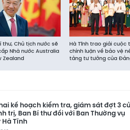
í thư, Chủ tịch nước sẽ
Hà Tĩnh trao giải cuộc t
ấp Nhà nước Australia
chính luận về bảo vệ n
w Zealand
tảng tư tưởng của Đả
hai kế hoạch kiểm tra, giám sát đợt 3 c
h trị, Ban Bí thư đối với Ban Thường vụ
y Hà Tĩnh