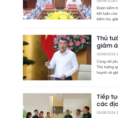
06/08/2026 
Đoàn kiểm tr
kết luận của
kiểm tra, gi
Thủ tướ
giảm á
05/08/2026 
Cùng với yêu
Thủ tướng qu
huynh và giá
Tiếp t
các địa
05/08/2026 