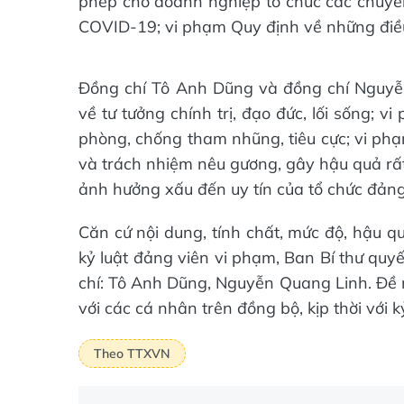
phép cho doanh nghiệp tổ chức các chuyế
COVID-19; vi phạm Quy định về những điề
Đồng chí Tô Anh Dũng và đồng chí Nguyễn 
về tư tưởng chính trị, đạo đức, lối sống;
phòng, chống tham nhũng, tiêu cực; vi ph
và trách nhiệm nêu gương, gây hậu quả rất
ảnh hưởng xấu đến uy tín của tổ chức đảng
Căn cứ nội dung, tính chất, mức độ, hậu 
kỷ luật đảng viên vi phạm, Ban Bí thư quyế
chí: Tô Anh Dũng, Nguyễn Quang Linh. Đề n
với các cá nhân trên đồng bộ, kịp thời với k
Theo TTXVN