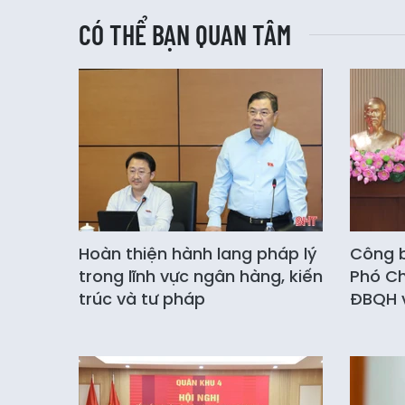
CÓ THỂ BẠN QUAN TÂM
Hoàn thiện hành lang pháp lý
Công b
trong lĩnh vực ngân hàng, kiến
Phó C
trúc và tư pháp
ĐBQH v