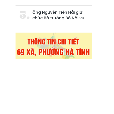
h
Ông Nguyễn Tiến Hải giữ
chức Bộ trưởng Bộ Nội vụ
i
ề
m
m
ề
g
i