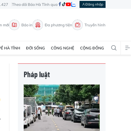
3.427
Theo dõi Báo Hà Tĩnh qua
Đăng nhập
in mới
Báo in
Đa phương tiện
Truyền hình
VỀ HÀ TĨNH
ĐỜI SỐNG
CÔNG NGHỆ
CỘNG ĐỒNG
Pháp luật
ư
g