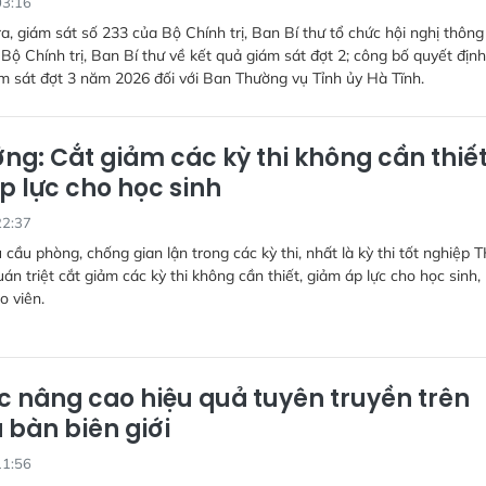
03:16
a, giám sát số 233 của Bộ Chính trị, Ban Bí thư tổ chức hội nghị thôn
 Bộ Chính trị, Ban Bí thư về kết quả giám sát đợt 2; công bố quyết định
ám sát đợt 3 năm 2026 đối với Ban Thường vụ Tỉnh ủy Hà Tĩnh.
ng: Cắt giảm các kỳ thi không cần thiết
p lực cho học sinh
22:37
 cầu phòng, chống gian lận trong các kỳ thi, nhất là kỳ thi tốt nghiệp 
án triệt cắt giảm các kỳ thi không cần thiết, giảm áp lực cho học sinh,
o viên.
ục nâng cao hiệu quả tuyên truyền trên
 bàn biên giới
11:56