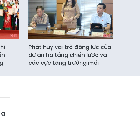
hi
Phát huy vai trò động lực của
ền
dự án hạ tầng chiến lược và
ng
các cực tăng trưởng mới
ủa