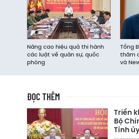
Nâng cao hiệu quả thi hành
Tổng B
các luật về quân sự, quốc
thăm c
phòng
và Ne
ĐỌC THÊM
Triển k
Bộ Chín
Tỉnh ủ