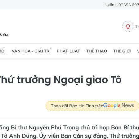
Hotline: 02393.69
T
HỘI
VĂN HÓA - GIẢI TRÍ
PHÁP LUẬT
THỂ THAO
THẾ GIỚI
Thứ trưởng Ngoại giao Tô
Theo dõi Báo Hà Tĩnh trên
ổng Bí thư Nguyễn Phú Trọng chủ trì họp Ban Bí th
í: Tô Anh Dũng, Ủy viên Ban Cán sự đảng, Thứ trưởn