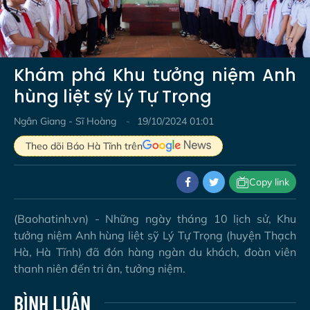
Video
Khám phá Khu tưởng niệm Anh
hùng liệt sỹ Lý Tự Trọng
Ngân Giang - Sĩ Hoàng
19/10/2024 01:01
Theo dõi Báo Hà Tĩnh trên
Copy link
(Baohatinh.vn) - Những ngày tháng 10 lịch sử, Khu
tưởng niệm Anh hùng liệt sỹ Lý Tự Trọng (huyện Thạch
Hà, Hà Tĩnh) đã đón hàng ngàn du khách, đoàn viên
thanh niên đến tri ân, tưởng niệm.
BÌNH LUẬN