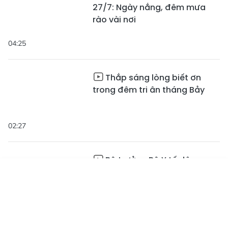
27/7: Ngày nắng, đêm mưa
rào vài nơi
04:25
Thắp sáng lòng biết ơn
trong đêm tri ân tháng Bảy
02:27
Bộ trưởng Bộ Y tế dâng
hương tri ân tại Ngã ba Đồng
Tin mới
Emagazine
Lộc
Truyền hình
Podcast
01:10