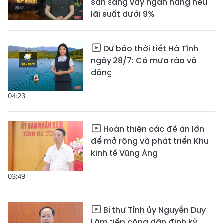
sẵn sàng vay ngân hàng nếu
lãi suất dưới 9%
Dự báo thời tiết Hà Tĩnh
ngày 28/7: Có mưa rào và
dông
04:23
Hoàn thiện các đề án lớn
để mở rộng và phát triển Khu
kinh tế Vũng Áng
03:49
Bí thư Tỉnh ủy Nguyễn Duy
Lâm tiếp công dân định kỳ