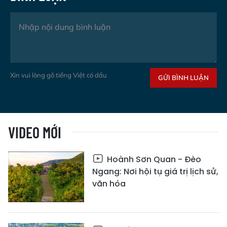
Xin vui lòng gõ tiếng Việt có dấu
GỬI BÌNH LUẬN
VIDEO MỚI
Hoành Sơn Quan - Đèo
Ngang: Nơi hội tụ giá trị lịch sử,
văn hóa