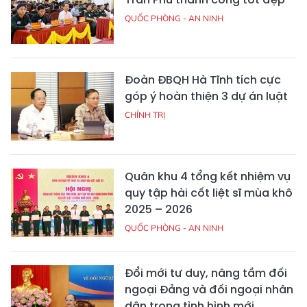
QUỐC PHÒNG - AN NINH
Đoàn ĐBQH Hà Tĩnh tích cực
góp ý hoàn thiện 3 dự án luật
CHÍNH TRỊ
Quân khu 4 tổng kết nhiệm vụ
quy tập hài cốt liệt sĩ mùa khô
2025 – 2026
QUỐC PHÒNG - AN NINH
Đổi mới tư duy, nâng tầm đối
ngoại Đảng và đối ngoại nhân
dân trong tình hình mới