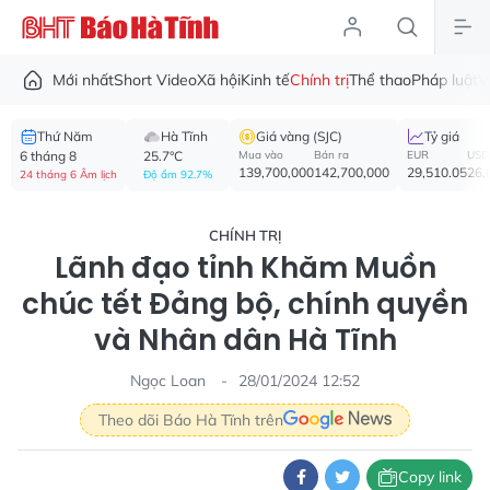
Mới nhất
Short Video
Xã hội
Kinh tế
Chính trị
Thể thao
Pháp luật
V
Thứ Năm
Hà Tĩnh
Giá vàng (SJC)
Tỷ giá
6 tháng 8
25.7°C
Mua vào
Bán ra
EUR
USD
139,700,000
142,700,000
29,510.05
26,
24 tháng 6 Âm lịch
Độ ẩm 92.7%
CHÍNH TRỊ
Lãnh đạo tỉnh Khăm Muồn
chúc tết Đảng bộ, chính quyền
và Nhân dân Hà Tĩnh
Ngọc Loan
28/01/2024 12:52
Theo dõi Báo Hà Tĩnh trên
Copy link