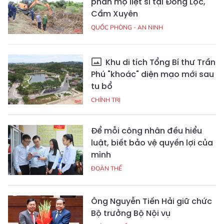
phần mộ liệt sĩ tại Đồng Lộc,
Cẩm Xuyên
QUỐC PHÒNG - AN NINH
Khu di tích Tổng Bí thư Trần
Phú "khoác" diện mạo mới sau
tu bổ
CHÍNH TRỊ
Để mỗi công nhân đều hiểu
luật, biết bảo vệ quyền lợi của
mình
ĐOÀN THỂ
Ông Nguyễn Tiến Hải giữ chức
Bộ trưởng Bộ Nội vụ