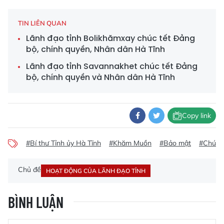
TIN LIÊN QUAN
Lãnh đạo tỉnh Bolikhămxay chúc tết Đảng
bộ, chính quyền, Nhân dân Hà Tĩnh
Lãnh đạo tỉnh Savannakhet chúc tết Đảng
bộ, chính quyền và Nhân dân Hà Tĩnh
Copy link
#Bí thư Tỉnh ủy Hà Tĩnh
#Khăm Muồn
#Bảo mật
#Chúc t
Chủ đề
HOẠT ĐỘNG CỦA LÃNH ĐẠO TỈNH
BÌNH LUẬN