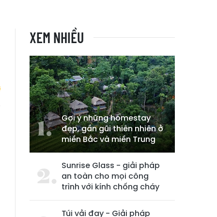
XEM NHIỀU
Gợi ý những homestay
à
đẹp, gần gũi thiên nhiên ở
n
miền Bắc và miền Trung
Sunrise Glass - giải pháp
an toàn cho mọi công
trình với kính chống cháy
Túi vải đay - Giải pháp