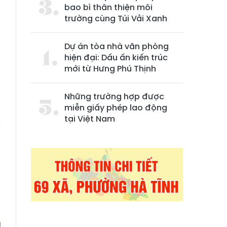
bao bì thân thiện môi
trường cùng Túi Vải Xanh
Dự án tòa nhà văn phòng
hiện đại: Dấu ấn kiến trúc
mới từ Hưng Phú Thịnh
Những trường hợp được
miễn giấy phép lao động
n
tại Việt Nam
c
ì
u
,