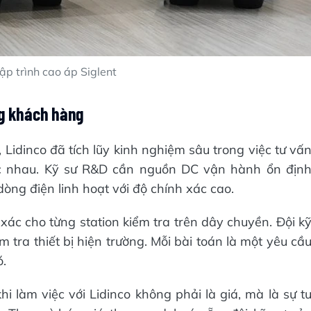
ập trình cao áp Siglent
ng khách hàng
Lidinco đã tích lũy kinh nghiệm sâu trong việc tư vấ
hác nhau. Kỹ sư R&D cần nguồn DC vận hành ổn địn
dòng điện linh hoạt với độ chính xác cao.
c cho từng station kiểm tra trên dây chuyền. Đội k
 tra thiết bị hiện trường. Mỗi bài toán là một yêu cầ
ó.
làm việc với Lidinco không phải là giá, mà là sự t