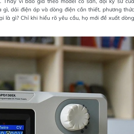
 Thay vì báo giá theo model có sẵn, đội kỹ sư củ
à gì, dải điện áp và dòng điện cần thiết, phương thứ
ại là gì? Chỉ khi hiểu rõ yêu cầu, họ mới đề xuất dòn