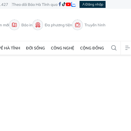
3.427
Theo dõi Báo Hà Tĩnh qua
Đăng nhập
in mới
Báo in
Đa phương tiện
Truyền hình
VỀ HÀ TĨNH
ĐỜI SỐNG
CÔNG NGHỆ
CỘNG ĐỒNG