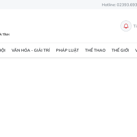
Hotline: 02393.69
T
HỘI
VĂN HÓA - GIẢI TRÍ
PHÁP LUẬT
THỂ THAO
THẾ GIỚI