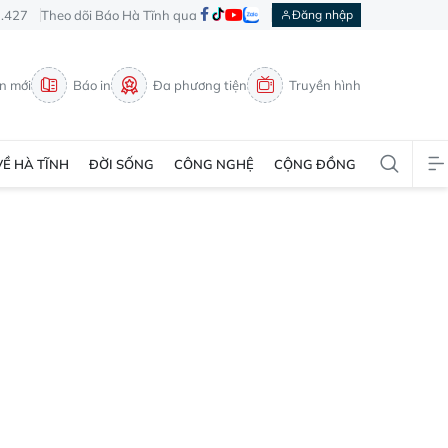
3.427
Theo dõi Báo Hà Tĩnh qua
Đăng nhập
in mới
Báo in
Đa phương tiện
Truyền hình
VỀ HÀ TĨNH
ĐỜI SỐNG
CÔNG NGHỆ
CỘNG ĐỒNG