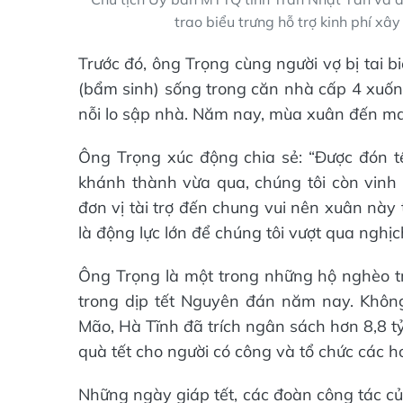
trao biểu trưng hỗ trợ kinh phí x
Trước đó, ông Trọng cùng người vợ bị tai 
(bẩm sinh) sống trong căn nhà cấp 4 xuốn
nỗi lo sập nhà. Năm nay, mùa xuân đến man
Ông Trọng xúc động chia sẻ: “Được đón t
khánh thành vừa qua, chúng tôi còn vinh
đơn vị tài trợ đến chung vui nên xuân này
là động lực lớn để chúng tôi vượt qua nghịc
Ông Trọng là một trong những hộ nghèo tr
trong dịp tết Nguyên đán năm nay. Không 
Mão, Hà Tĩnh đã trích ngân sách hơn 8,8 tỷ
quà tết cho người có công và tổ chức các h
Những ngày giáp tết, các đoàn công tác của