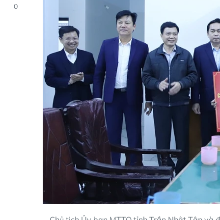
0
Chủ tịch Ủy ban MTTQ tỉnh Trần Nhật Tân và đạ