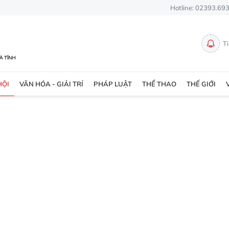
Hotline: 02393.69
T
HỘI
VĂN HÓA - GIẢI TRÍ
PHÁP LUẬT
THỂ THAO
THẾ GIỚI