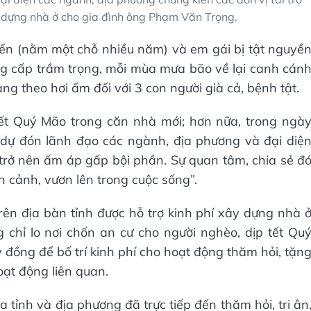
ây dựng nhà ở cho gia đình ông Phạm Văn Trọng.
biến (nằm một chỗ nhiều năm) và em gái bị tật nguyề
g cấp trầm trọng, mỗi mùa mưa bão về lại canh cán
g theo hơi ấm đối với 3 con người già cả, bệnh tật.
ết Quý Mão trong căn nhà mới; hơn nữa, trong ngà
 dự đón lãnh đạo các ngành, địa phương và đại diệ
 trở nên ấm áp gấp bội phần. Sự quan tâm, chia sẻ đ
h cảnh, vươn lên trong cuộc sống”.
ên địa bàn tỉnh được hỗ trợ kinh phí xây dựng nhà 
chỉ lo nơi chốn an cư cho người nghèo, dịp tết Qu
 đồng để bố trí kinh phí cho hoạt động thăm hỏi, tặn
oạt động liên quan.
 tỉnh và địa phương đã trực tiếp đến thăm hỏi, tri ân