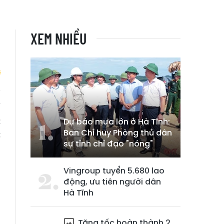
XEM NHIỀU
ố
c
Dự báo mưa lớn ở Hà Tĩnh:
Ban Chỉ huy Phòng thủ dân
c
sự tỉnh chỉ đạo "nóng"
Vingroup tuyển 5.680 lao
động, ưu tiên người dân
Hà Tĩnh
Tăng tốc hoàn thành 2