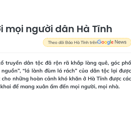
 mọi người dân Hà Tĩnh
Theo dõi Báo Hà Tĩnh trên
cổ truyền dân tộc đã rộn rã khắp làng quê, góc ph
nguồn”, “lá lành đùm lá rách” của dân tộc lại đượ
t cho những hoàn cảnh khó khăn ở Hà Tĩnh được cá
n khai để mang xuân ấm đến mọi người, mọi nhà.