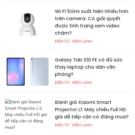
Wi‑Fi 5GHz xuất hiện nhiều hơn
trên camera: Có giải quyết
được tình trạng xem video
chậm?
ĐIỆN TỬ - ĐIỆN LẠNH
Galaxy Tab S10 FE có đủ sức
thay laptop cho dân văn
phòng?
ĐIỆN TỬ - ĐIỆN LẠNH
Đánh giá Xiaomi Smart
Projector L1: Máy chiếu Full HD
giá dễ tiếp cận có đáng mua?
ĐIỆN TỬ - ĐIỆN LẠNH