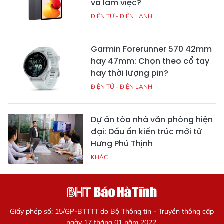
và làm việc?
ĐIỆN TỬ - ĐIỆN LẠNH
Garmin Forerunner 570 42mm
hay 47mm: Chọn theo cổ tay
hay thời lượng pin?
ĐIỆN TỬ - ĐIỆN LẠNH
Dự án tòa nhà văn phòng hiện
đại: Dấu ấn kiến trúc mới từ
Hưng Phú Thịnh
KHÁC
Giấy phép số: 15/GP-BTTTT do Bộ Thông tin - Truyền thông cấp
ngày 17 tháng 01 năm 2022.