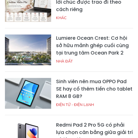
lời chúc được trao đi theo
cách riêng
KHÁC
Lumiere Ocean Crest: Cơ hội
sở hữu mảnh ghép cuối cùng
tại trung tâm Ocean Park 2
NHÀ ĐẤT
Sinh viên nên mua OPPO Pad
SE hay cố thêm tiền cho tablet
RAM 8 GB?
ĐIỆN TỬ - ĐIỆN LẠNH
Redmi Pad 2 Pro 5G có phải
lựa chọn cân bằng giữa giải trí