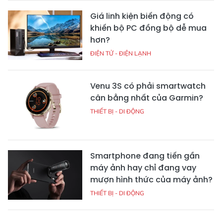
Giá linh kiện biến động có
khiến bộ PC đồng bộ dễ mua
hơn?
ĐIỆN TỬ - ĐIỆN LẠNH
Venu 3S có phải smartwatch
cân bằng nhất của Garmin?
THIẾT BỊ - DI ĐỘNG
Smartphone đang tiến gần
máy ảnh hay chỉ đang vay
mượn hình thức của máy ảnh?
THIẾT BỊ - DI ĐỘNG