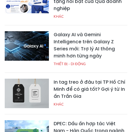
tặng nổi bật của Quà doanh
nghiệp
KHÁC
Galaxy AI và Gemini
Intelligence trên Galaxy Z
Series mới: Trợ lý AI thông
minh hơn từng ngày
THIẾT BỊ - DI ĐỘNG
In tag treo ở đâu tại TP Hồ Chí
Minh để có giá tốt? Gợi ý từ In
ấn Trần Gia
KHÁC
DPEC: Dấu ấn hợp tác Việt
Nam - Hàn Quốc trong ngành