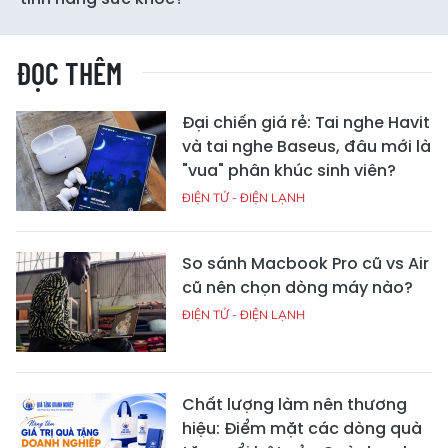
ĐỌC THÊM
Đại chiến giá rẻ: Tai nghe Havit
và tai nghe Baseus, đâu mới là
"vua" phân khúc sinh viên?
ĐIỆN TỬ - ĐIỆN LẠNH
So sánh Macbook Pro cũ vs Air
cũ nên chọn dòng máy nào?
ĐIỆN TỬ - ĐIỆN LẠNH
Chất lượng làm nên thương
hiệu: Điểm mặt các dòng quà