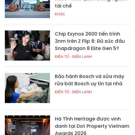
tái chế
KHÁC
Chip Exynos 2600 tiến trình
3nm trên Z Flip 8: Đủ sức đấu
Snapdragon 8 Elite Gen 5?
ĐIỆN TỬ - ĐIỆN LẠNH
Bảo hành Bosch và sửa máy
rửa bát Bosch uy tín tại nhà
ĐIỆN TỬ - ĐIỆN LẠNH
Hà Tĩnh Heritage được vinh
danh tại Dot Property Vietnam
Awards 2026