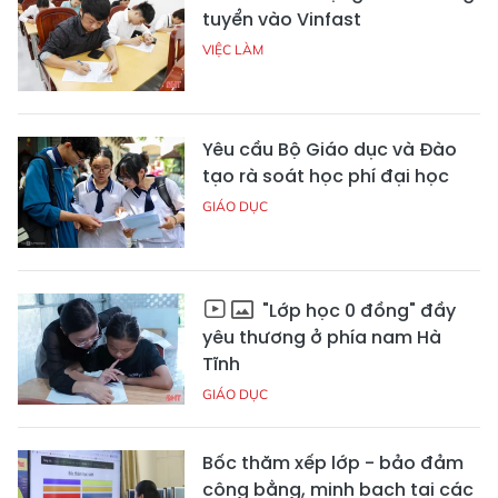
tuyển vào Vinfast
VIỆC LÀM
Yêu cầu Bộ Giáo dục và Đào
tạo rà soát học phí đại học
GIÁO DỤC
"Lớp học 0 đồng" đầy
yêu thương ở phía nam Hà
Tĩnh
GIÁO DỤC
Bốc thăm xếp lớp - bảo đảm
công bằng, minh bạch tại các