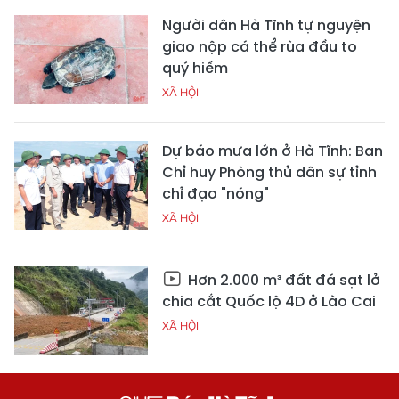
Người dân Hà Tĩnh tự nguyện
giao nộp cá thể rùa đầu to
quý hiếm
XÃ HỘI
Dự báo mưa lớn ở Hà Tĩnh: Ban
Chỉ huy Phòng thủ dân sự tỉnh
chỉ đạo "nóng"
XÃ HỘI
Hơn 2.000 m³ đất đá sạt lở
chia cắt Quốc lộ 4D ở Lào Cai
XÃ HỘI