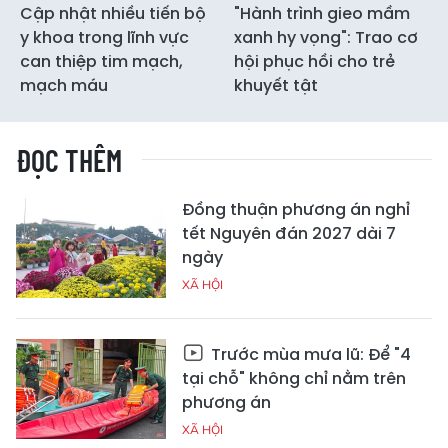
Cập nhật nhiều tiến bộ
"Hành trình gieo mầm
y khoa trong lĩnh vực
xanh hy vọng": Trao cơ
can thiệp tim mạch,
hội phục hồi cho trẻ
mạch máu
khuyết tật
ĐỌC THÊM
Đồng thuận phương án nghỉ
tết Nguyên đán 2027 dài 7
ngày
XÃ HỘI
Trước mùa mưa lũ: Để "4
tại chỗ" không chỉ nằm trên
phương án
XÃ HỘI