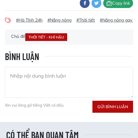
Copy link
#Hà Tĩnh 24h
#Nắng nóng
#Thời tiết
#Nắng nóng gay gắ
Chủ đề
THỜI TIẾT - KHÍ HẬU
BÌNH LUẬN
Xin vui lòng gõ tiếng Việt có dấu
GỬI BÌNH LUẬN
CÓ THỂ BẠN QUAN TÂM