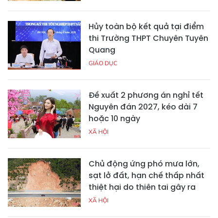
Hủy toàn bộ kết quả tại điểm
thi Trường THPT Chuyên Tuyên
Quang
GIÁO DỤC
Đề xuất 2 phương án nghỉ tết
Nguyên đán 2027, kéo dài 7
hoặc 10 ngày
XÃ HỘI
Chủ động ứng phó mưa lớn,
sạt lở đất, hạn chế thấp nhất
thiệt hại do thiên tai gây ra
XÃ HỘI