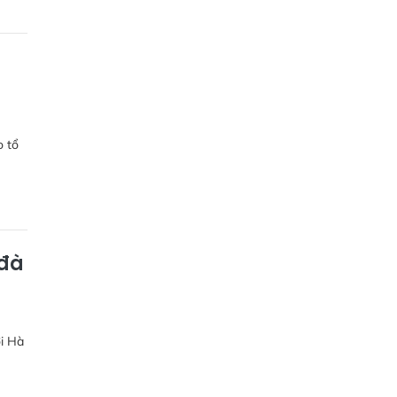
o tổ
 đà
ời Hà