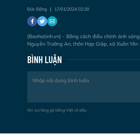
Đức Đồng
17/01/2024 02:30
(Baohatinh.vn) - Bằng cách điều chỉnh ánh sán
Nguyễn Trường An, thôn Hợp Giáp, xã Xuân Yên 
BÌNH LUẬN
Xin vui lòng gõ tiếng Việt có dấu