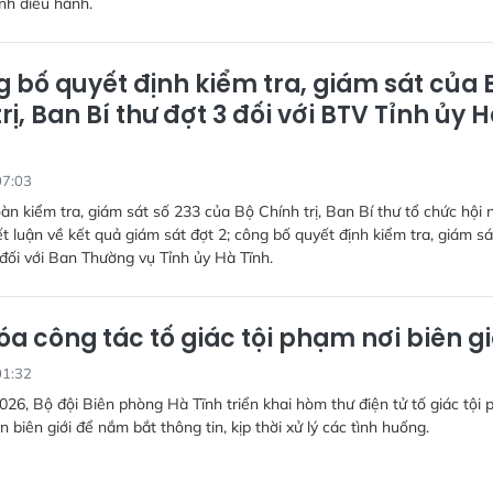
nh điều hành.
 bố quyết định kiểm tra, giám sát của 
rị, Ban Bí thư đợt 3 đối với BTV Tỉnh ủy 
07:03
àn kiểm tra, giám sát số 233 của Bộ Chính trị, Ban Bí thư tổ chức hội 
t luận về kết quả giám sát đợt 2; công bố quyết định kiểm tra, giám sá
ối với Ban Thường vụ Tỉnh ủy Hà Tĩnh.
óa công tác tố giác tội phạm nơi biên gi
01:32
026, Bộ đội Biên phòng Hà Tĩnh triển khai hòm thư điện tử tố giác tội
n biên giới để nắm bắt thông tin, kịp thời xử lý các tình huống.