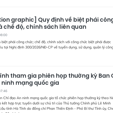
ion graphic] Quy định về biệt phái côn
à chế độ, chính sách liên quan
08:00
 biệt phái công chức; chế độ, chính sách với công chức biệt phái được
u tại Nghị định 300/2026/NĐ-CP về tuyển dụng, sử dụng, quản lý côn
ĩnh tham gia phiên họp thường kỳ Ban 
 ninh mạng quốc gia
07:46
n Chỉ đạo An ninh mạng quốc gia tổ chức phiên họp thường kỳ theo h
ếp kết hợp trực tuyến dưới sự chủ trì của Thủ tướng Chính phủ Lê Minh
ầu tỉnh Hà Tĩnh do đồng chí Phan Thiên Định - Phó Bí thư Tỉnh ủy, Ch