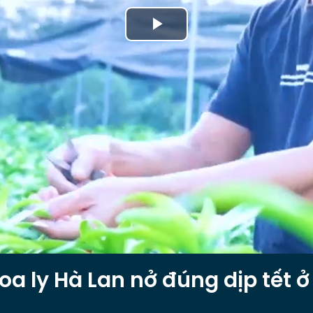
Play
Video
oa ly Hà Lan nở đúng dịp tết ở