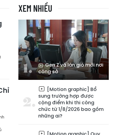
XEM NHIỀU
g
g
Gen Z và làn gió mới nơi
công sở
[Motion graphic] Bổ
Chỉ
sung trường hợp được
cộng điểm khi thi công
chức từ 1/8/2026 bao gồm
những ai?
ình
ủ
[Motion graphic] Quy