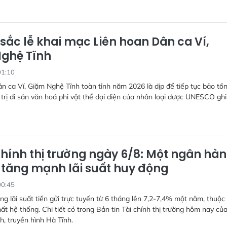
sắc lễ khai mạc Liên hoan Dân ca Ví,
ghệ Tĩnh
01:10
n ca Ví, Giặm Nghệ Tĩnh toàn tỉnh năm 2026 là dịp để tiếp tục bảo tồn
 trị di sản văn hoá phi vật thể đại diện của nhân loại được UNESCO ghi
chính thị trường ngày 6/8: Một ngân hà
” tăng mạnh lãi suất huy động
00:45
g lãi suất tiền gửi trực tuyến từ 6 tháng lên 7,2-7,4% một năm, thuộc
t hệ thống. Chi tiết có trong Bản tin Tài chính thị trường hôm nay củ
h, truyền hình Hà Tĩnh.