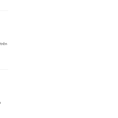
 trên
ú
n