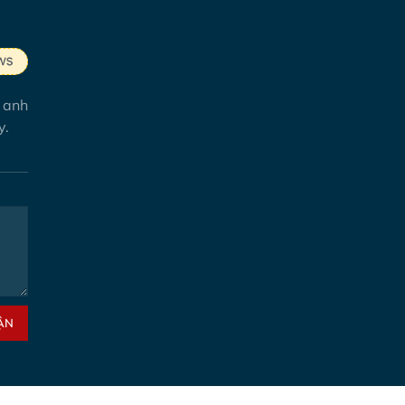
 anh
y.
ẬN