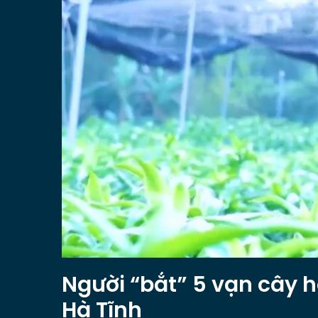
Người “bắt” 5 vạn cây h
Hà Tĩnh