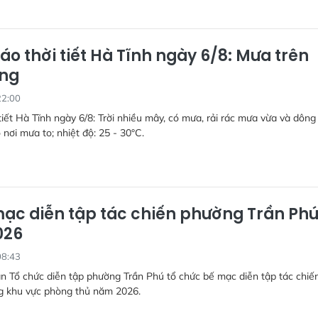
áo thời tiết Hà Tĩnh ngày 6/8: Mưa trên
ộng
22:00
tiết Hà Tĩnh ngày 6/8: Trời nhiều mây, có mưa, rải rác mưa vừa và dông
 nơi mưa to; nhiệt độ: 25 - 30°C.
ạc diễn tập tác chiến phường Trần Ph
026
08:43
n Tổ chức diễn tập phường Trần Phú tổ chức bế mạc diễn tập tác chiế
g khu vực phòng thủ năm 2026.