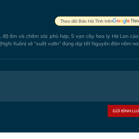
Theo dõi Báo Hà Tĩnh trên
g, độ ẩm và chăm sóc phù hợp, 5 vạn cây hoa ly Hà Lan của
(Nghi Xuân) sẽ “xuất vườn” đúng dịp tết Nguyên đán năm na
GỬI BÌNH LU