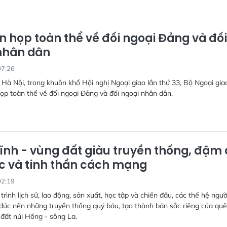
n họp toàn thể về đối ngoại Đảng và đối
nhân dân
07:26
i Hà Nội, trong khuôn khổ Hội nghị Ngoại giao lần thứ 33, Bộ Ngoại gia
ọp toàn thể về đối ngoại Đảng và đối ngoại nhân dân.
ĩnh - vùng đất giàu truyền thống, đậm
c và tinh thần cách mạng
02:19
 trình lịch sử, lao động, sản xuất, học tập và chiến đấu, các thế hệ ngư
đúc nên những truyền thống quý báu, tạo thành bản sắc riêng của quê
đất núi Hồng - sông La.