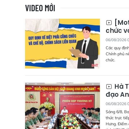
VIDEO MỚI
[Mot
chức v
06/08/2026 
Các quy định
Chính phủ nê
chức.
Hà T
đạo An
06/08/2026 
Sáng 6/8, Ba
thức trực ti
Hưng. Điểm c