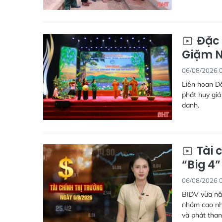
Đặc 
Giặm N
06/08/2026 
Liên hoan Dâ
phát huy giá
danh.
Tài 
“Big 4
06/08/2026 
BIDV vừa nân
nhóm cao nhấ
và phát than