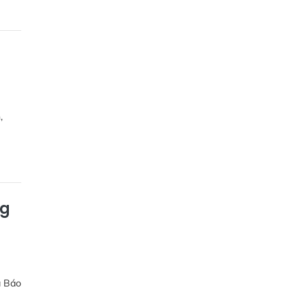
,
ng
a Báo