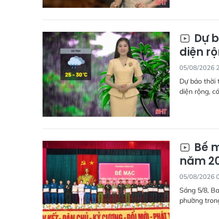
Dự b
diện r
05/08/2026 
Dự báo thời 
diện rộng, có
Bế m
năm 2
05/08/2026 
Sáng 5/8, Ba
phường tron