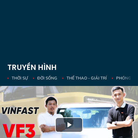
TRUYỀN HÌNH
THỜI SỰ
ĐỜI SỐNG
THỂ THAO - GIẢI TRÍ
PHÓNG SỰ 
Play