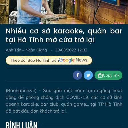
Video
Nhiều cơ sở karaoke, quán bar
tại Hà Tĩnh mở cửa trở lại
Anh Tấn – Ngân Giang
19/03/2022 12:32
Theo dõi Báo Hà Tĩnh trên
Copy link
(Baohatinh.vn) - Sau gần một năm tạm ngừng hoạt
động để phòng chống dịch COVID-19, các cơ sở kinh
doanh karaoke, bar club, quán game… tại TP Hà Tĩnh
đã bắt đầu đón khách trở lại.
BÌNH LUẬN