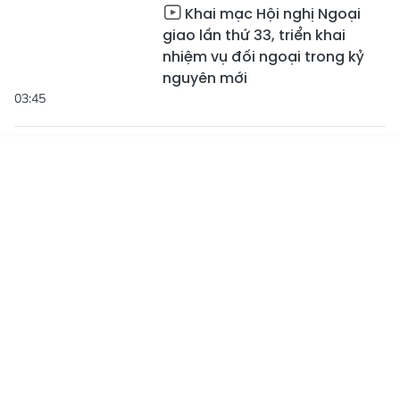
Khai mạc Hội nghị Ngoại
giao lần thứ 33, triển khai
nhiệm vụ đối ngoại trong kỷ
nguyên mới
03:45
Nâng cao hiệu quả công
tác tuyên truyền từ chuyển đổi
Tin mới
Emagazine
Truyền hình
Podcast
số
01:58
Thêm hy vọng cho bệnh
nhân ung thư tại Hà Tĩnh
02:14