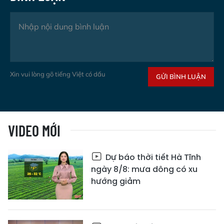
Xin vui lòng gõ tiếng Việt có dấu
GỬI BÌNH LUẬN
VIDEO MỚI
Dự báo thời tiết Hà Tĩnh
ngày 8/8: mưa dông có xu
hướng giảm