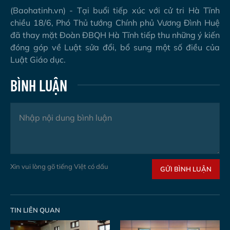
(Baohatinh.vn) - Tại buổi tiếp xúc với cử tri Hà Tĩnh
chiều 18/6, Phó Thủ tướng Chính phủ Vương Đình Huệ
đã thay mặt Đoàn ĐBQH Hà Tĩnh tiếp thu những ý kiến
đóng góp về Luật sửa đổi, bổ sung một số điều của
Luật Giáo dục.
BÌNH LUẬN
Xin vui lòng gõ tiếng Việt có dấu
GỬI BÌNH LUẬN
TIN LIÊN QUAN