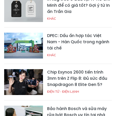
Minh để có giá tốt? Gợi ý từ In
ấn Trần Gia
KHÁC
DPEC: Dấu ấn hợp tác Việt
Nam - Hàn Quốc trong ngành
tái chế
KHÁC
Chip Exynos 2600 tiến trình
3nm trên Z Flip 8: Đủ sức đấu
Snapdragon 8 Elite Gen 5?
ĐIỆN TỬ - ĐIỆN LẠNH
Bảo hành Bosch và sửa máy
rửa bát Bosch uy tín tại nhà