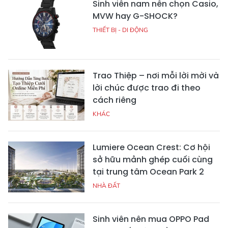
Sinh viên nam nên chọn Casio,
MVW hay G-SHOCK?
THIẾT BỊ - DI ĐỘNG
Trao Thiệp – nơi mỗi lời mời và
lời chúc được trao đi theo
cách riêng
KHÁC
Lumiere Ocean Crest: Cơ hội
sở hữu mảnh ghép cuối cùng
tại trung tâm Ocean Park 2
NHÀ ĐẤT
Sinh viên nên mua OPPO Pad