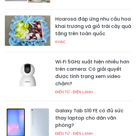
Hoarosa đáp ứng nhu cầu hoa
khai trương và giỏ trái cây quà
tặng trên toàn quốc
KHÁC
Wi‑Fi 5GHz xuất hiện nhiều hơn
trên camera: Có giải quyết
được tình trạng xem video
chậm?
ĐIỆN TỬ - ĐIỆN LẠNH
Galaxy Tab S10 FE có đủ sức
thay laptop cho dân văn
phòng?
ĐIỆN TỬ - ĐIỆN LẠNH