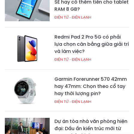
SE hay cố thêm tiền cho tablet
RAM 8 GB?
ĐIỆN TỬ - ĐIỆN LẠNH
Redmi Pad 2 Pro 5G có phải
lựa chọn cân bằng giữa giải trí
và làm việc?
ĐIỆN TỬ - ĐIỆN LẠNH
Garmin Forerunner 570 42mm
hay 47mm: Chọn theo cổ tay
hay thời lượng pin?
ĐIỆN TỬ - ĐIỆN LẠNH
Dự án tòa nhà văn phòng hiện
đại: Dấu ấn kiến trúc mới từ