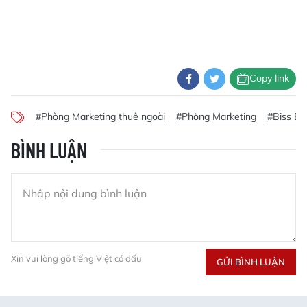
Copy link
#Phòng Marketing thuê ngoài
#Phòng Marketing
#Biss Br
BÌNH LUẬN
Xin vui lòng gõ tiếng Việt có dấu
GỬI BÌNH LUẬN