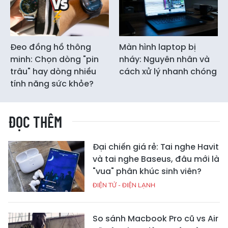
Đeo đồng hồ thông
Màn hình laptop bị
minh: Chọn dòng "pin
nháy: Nguyên nhân và
trâu" hay dòng nhiều
cách xử lý nhanh chóng
tính năng sức khỏe?
ĐỌC THÊM
Đại chiến giá rẻ: Tai nghe Havit
và tai nghe Baseus, đâu mới là
"vua" phân khúc sinh viên?
ĐIỆN TỬ - ĐIỆN LẠNH
So sánh Macbook Pro cũ vs Air