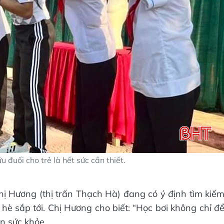
u đuối cho trẻ là hết sức cần thiết.
hị Hương (thị trấn Thạch Hà) đang có ý định tìm kiế
p hè sắp tới. Chị Hương cho biết: “Học bơi không chỉ đ
ện sức khỏe.