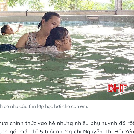
 có nhu cầu tìm lớp học bơi cho con em.
hưa chính thức vào hè nhưng nhiều phụ huynh đã rố
Con gái mới chỉ 5 tuổi nhưng chị Nguyễn Thị Hải Yế