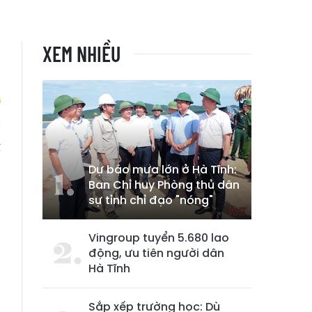
XEM NHIỀU
ể
Dự báo mưa lớn ở Hà Tĩnh:
Ban Chỉ huy Phòng thủ dân
sự tỉnh chỉ đạo "nóng"
Vingroup tuyển 5.680 lao
động, ưu tiên người dân
Hà Tĩnh
Sắp xếp trường học: Dù