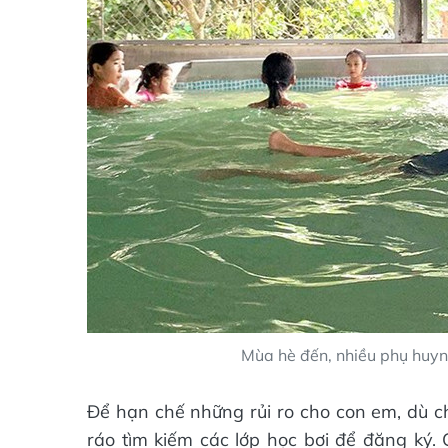
Mùa hè đến, nhiều phụ huynh
Để hạn chế những rủi ro cho con em, dù c
ráo tìm kiếm các lớp học bơi để đăng ký. 