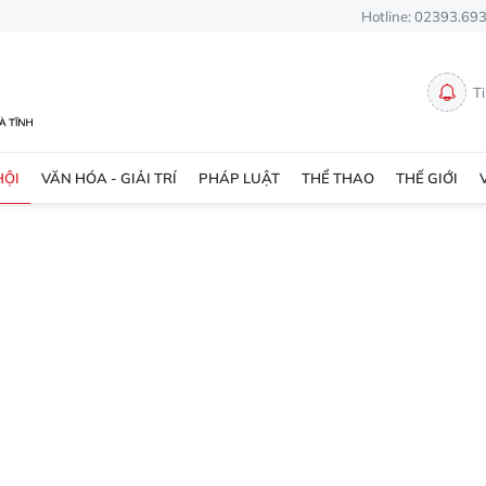
Hotline: 02393.69
T
HỘI
VĂN HÓA - GIẢI TRÍ
PHÁP LUẬT
THỂ THAO
THẾ GIỚI