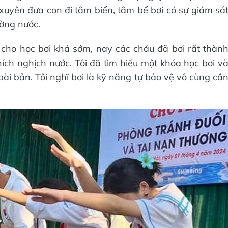
uyên đưa con đi tắm biển, tắm bể bơi có sự giám sá
ường nước.
g cho học bơi khá sớm, nay các cháu đã bơi rất thàn
hích nghịch nước. Tôi đã tìm hiểu một khóa học bơi v
ài bản. Tôi nghĩ bơi là kỹ năng tự bảo vệ vô cùng cầ