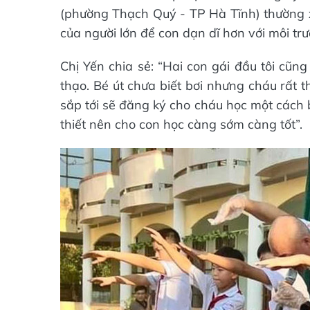
(phường Thạch Quý - TP Hà Tĩnh) thường x
của người lớn để con dạn dĩ hơn với môi tr
Chị Yến chia sẻ: “Hai con gái đầu tôi cũn
thạo. Bé út chưa biết bơi nhưng cháu rất t
sắp tới sẽ đăng ký cho cháu học một cách b
thiết nên cho con học càng sớm càng tốt”.