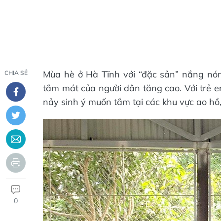
Mùa hè ở Hà Tĩnh với “đặc sản” nắng nón
CHIA SẺ
tắm mát của người dân tăng cao. Với trẻ em
nảy sinh ý muốn tắm tại các khu vực ao hồ
0