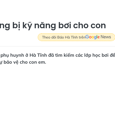
ng bị kỹ năng bơi cho con
Theo dõi Báo Hà Tĩnh trên
 phụ huynh ở Hà Tĩnh đã tìm kiếm các lớp học bơi đ
 tự bảo vệ cho con em.