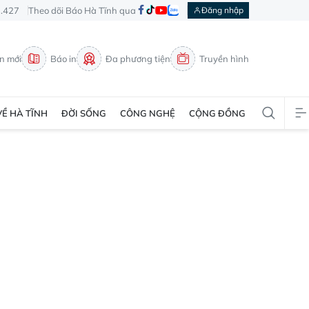
3.427
Theo dõi Báo Hà Tĩnh qua
Đăng nhập
in mới
Báo in
Đa phương tiện
Truyền hình
VỀ HÀ TĨNH
ĐỜI SỐNG
CÔNG NGHỆ
CỘNG ĐỒNG