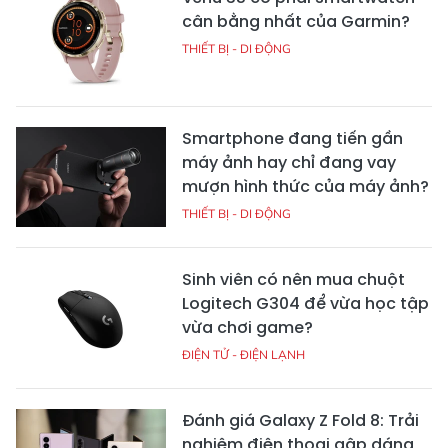
cân bằng nhất của Garmin?
THIẾT BỊ - DI ĐỘNG
Smartphone đang tiến gần
máy ảnh hay chỉ đang vay
mượn hình thức của máy ảnh?
THIẾT BỊ - DI ĐỘNG
Sinh viên có nên mua chuột
Logitech G304 để vừa học tập
vừa chơi game?
ĐIỆN TỬ - ĐIỆN LẠNH
Đánh giá Galaxy Z Fold 8: Trải
nghiệm điện thoại gập dáng