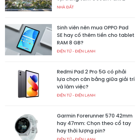
NHÀ ĐẤT
Sinh viên nên mua OPPO Pad
SE hay cố thêm tiền cho tablet
RAM 8 GB?
ĐIỆN TỬ - ĐIỆN LẠNH
Redmi Pad 2 Pro 5G có phải
lựa chọn cân bằng giữa giải trí
và làm việc?
ĐIỆN TỬ - ĐIỆN LẠNH
Garmin Forerunner 570 42mm
hay 47mm: Chọn theo cổ tay
hay thời lượng pin?
ĐIỆN TỬ - ĐIỆN LẠNH