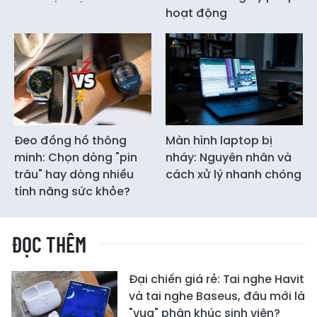
hoạt động
Đeo đồng hồ thông
Màn hình laptop bị
minh: Chọn dòng "pin
nháy: Nguyên nhân và
trâu" hay dòng nhiều
cách xử lý nhanh chóng
tính năng sức khỏe?
ĐỌC THÊM
Đại chiến giá rẻ: Tai nghe Havit
và tai nghe Baseus, đâu mới là
"vua" phân khúc sinh viên?