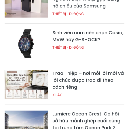
hộ chiếu của Samsung
THIẾT BỊ - DI ĐỘNG
Sinh viên nam nên chọn Casio,
MVW hay G-SHOCK?
THIẾT BỊ - DI ĐỘNG
Trao Thiệp – nơi mỗi lời mời và
lời chúc được trao đi theo
cách riêng
KHÁC
Lumiere Ocean Crest: Cơ hội
sở hữu mảnh ghép cuối cùng
tại trung tâm Ocean Park 2