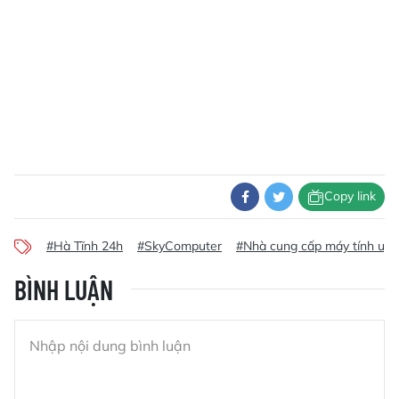
Copy link
#Hà Tĩnh 24h
#SkyComputer
#Nhà cung cấp máy tính uy t
BÌNH LUẬN