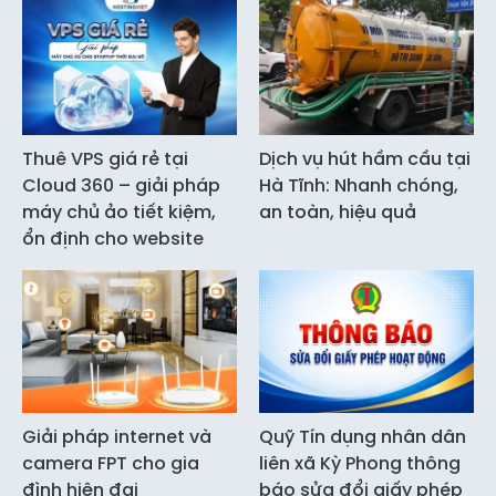
Thuê VPS giá rẻ tại
Dịch vụ hút hầm cầu tại
Cloud 360 – giải pháp
Hà Tĩnh: Nhanh chóng,
máy chủ ảo tiết kiệm,
an toàn, hiệu quả
ổn định cho website
Giải pháp internet và
Quỹ Tín dụng nhân dân
camera FPT cho gia
liên xã Kỳ Phong thông
đình hiện đại
báo sửa đổi giấy phép