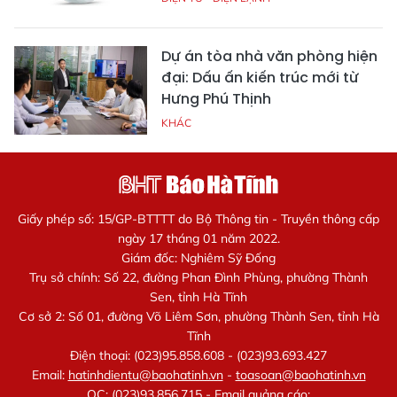
Dự án tòa nhà văn phòng hiện
đại: Dấu ấn kiến trúc mới từ
Hưng Phú Thịnh
KHÁC
Giấy phép số: 15/GP-BTTTT do Bộ Thông tin - Truyền thông cấp
ngày 17 tháng 01 năm 2022.
Giám đốc: Nghiêm Sỹ Đống
Trụ sở chính: Số 22, đường Phan Đình Phùng, phường Thành
Sen, tỉnh Hà Tĩnh
Cơ sở 2: Số 01, đường Võ Liêm Sơn, phường Thành Sen, tỉnh Hà
Tĩnh
Điện thoại: (023)95.858.608 - (023)93.693.427
Email:
hatinhdientu@baohatinh.vn
-
toasoan@baohatinh.vn
QC: (023)93.856.715 - Email quảng cáo: