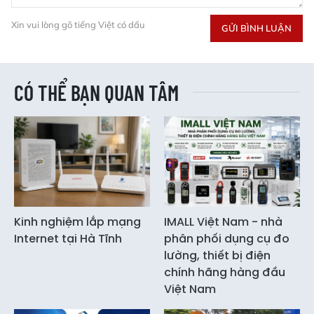
Xin vui lòng gõ tiếng Việt có dấu
GỬI BÌNH LUẬN
CÓ THỂ BẠN QUAN TÂM
Kinh nghiệm lắp mạng
IMALL Việt Nam - nhà
Internet tại Hà Tĩnh
phân phối dụng cụ đo
lường, thiết bị điện
chính hãng hàng đầu
Việt Nam