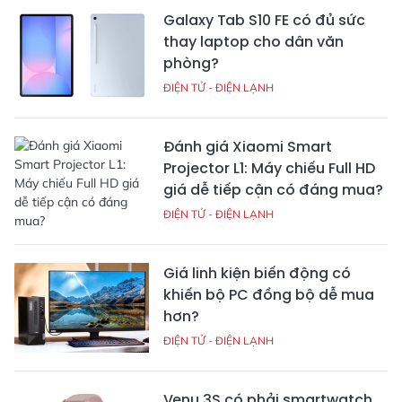
Galaxy Tab S10 FE có đủ sức
thay laptop cho dân văn
phòng?
ĐIỆN TỬ - ĐIỆN LẠNH
Đánh giá Xiaomi Smart
Projector L1: Máy chiếu Full HD
giá dễ tiếp cận có đáng mua?
ĐIỆN TỬ - ĐIỆN LẠNH
Giá linh kiện biến động có
khiến bộ PC đồng bộ dễ mua
hơn?
ĐIỆN TỬ - ĐIỆN LẠNH
Venu 3S có phải smartwatch