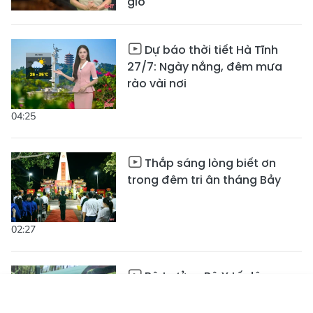
giờ
Dự báo thời tiết Hà Tĩnh
27/7: Ngày nắng, đêm mưa
rào vài nơi
04:25
Thắp sáng lòng biết ơn
trong đêm tri ân tháng Bảy
02:27
Bộ trưởng Bộ Y tế dâng
hương tri ân tại Ngã ba Đồng
Tin mới
Emagazine
Lộc
Truyền hình
Podcast