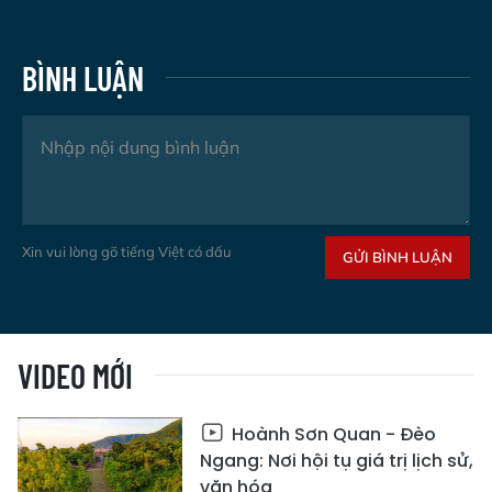
BÌNH LUẬN
Xin vui lòng gõ tiếng Việt có dấu
GỬI BÌNH LUẬN
VIDEO MỚI
Hoành Sơn Quan - Đèo
Ngang: Nơi hội tụ giá trị lịch sử,
văn hóa