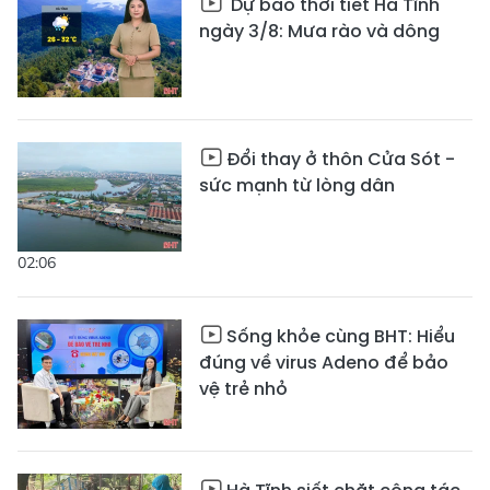
Dự báo thời tiết Hà Tĩnh
ngày 3/8: Mưa rào và dông
Đổi thay ở thôn Cửa Sót -
sức mạnh từ lòng dân
02:06
Sống khỏe cùng BHT: Hiểu
đúng về virus Adeno để bảo
vệ trẻ nhỏ