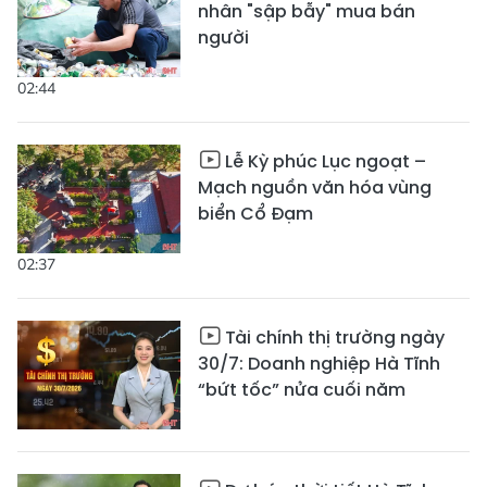
nhân "sập bẫy" mua bán
người
02:44
Lễ Kỳ phúc Lục ngoạt –
Mạch nguồn văn hóa vùng
biển Cổ Đạm
02:37
Tài chính thị trường ngày
30/7: Doanh nghiệp Hà Tĩnh
“bứt tốc” nửa cuối năm