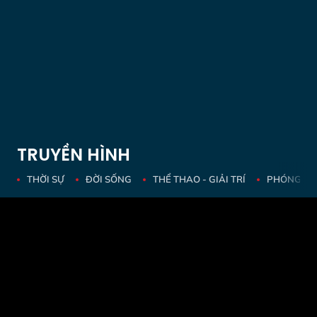
TRUYỀN HÌNH
THỜI SỰ
ĐỜI SỐNG
THỂ THAO - GIẢI TRÍ
PHÓNG SỰ 