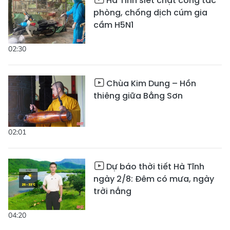
Hà Tĩnh siết chặt công tác
phòng, chống dịch cúm gia
cầm H5N1
02:30
Chùa Kim Dung – Hồn
thiêng giữa Bằng Sơn
02:01
Dự báo thời tiết Hà Tĩnh
ngày 2/8: Đêm có mưa, ngày
trời nắng
04:20