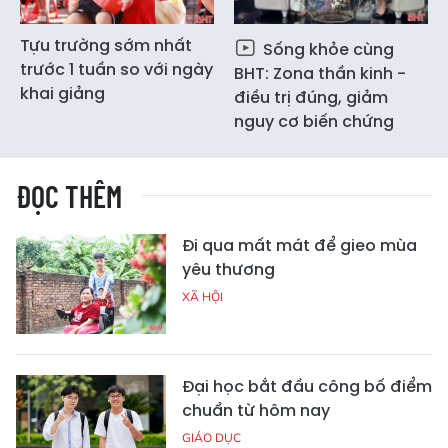
Tựu trường sớm nhất
Sống khỏe cùng
trước 1 tuần so với ngày
BHT: Zona thần kinh -
khai giảng
điều trị đúng, giảm
nguy cơ biến chứng
ĐỌC THÊM
Đi qua mất mát để gieo mùa
yêu thương
XÃ HỘI
Đại học bắt đầu công bố điểm
chuẩn từ hôm nay
GIÁO DỤC