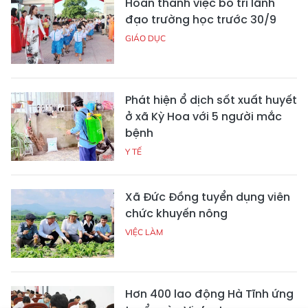
Hoàn thành việc bố trí lãnh
đạo trường học trước 30/9
GIÁO DỤC
Phát hiện ổ dịch sốt xuất huyết
ở xã Kỳ Hoa với 5 người mắc
bệnh
Y TẾ
Xã Đức Đồng tuyển dụng viên
chức khuyến nông
VIỆC LÀM
Hơn 400 lao động Hà Tĩnh ứng