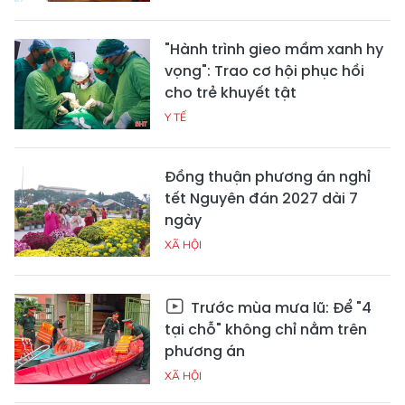
"Hành trình gieo mầm xanh hy
vọng": Trao cơ hội phục hồi
cho trẻ khuyết tật
Y TẾ
Đồng thuận phương án nghỉ
tết Nguyên đán 2027 dài 7
ngày
XÃ HỘI
Trước mùa mưa lũ: Để "4
tại chỗ" không chỉ nằm trên
phương án
XÃ HỘI