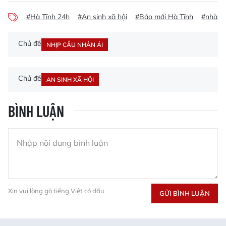
#Hà Tĩnh 24h
#An sinh xã hội
#Báo mới Hà Tĩnh
#nhà tì
Chủ đề
NHỊP CẦU NHÂN ÁI
Chủ đề
AN SINH XÃ HỘI
BÌNH LUẬN
Xin vui lòng gõ tiếng Việt có dấu
GỬI BÌNH LUẬN