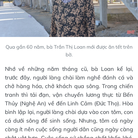
Qua gần 60 năm, bà Trần Thị Loan mới được ăn tết trên
bờ.
Nhớ về những năm tháng cũ, bà Loan kể lại,
trước đây, người làng chài làm nghề đánh cá và
chở hàng hóa, chở khách qua sông. Trong chiến
tranh thì tải đạn, vận chuyển lương thực từ Bến
Thủy (Nghệ An) về đến Linh Cảm (Đức Thọ). Hòa
bình lập lại, người làng chài dựa vào con tôm, con
cá dưới sông để sinh sống. Nhưng, tôm cá ngày
càng ít nên cuộc sống người dân cũng ngày càng
chật vật hơn. Cuộc sống cứ chồng chất khốn khó,