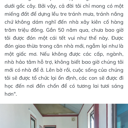
dưới gốc cây. Bởi vậy, cả đời tôi chỉ mong có một
miếng đất để dựng lều tre tránh mưa, tránh nắng
chứ không dám nghĩ đến nhà xây kiên cố hàng
trăm triệu đồng. Gần 50 năm qua, chưa bao giờ
tôi được đón một cái tết vui như thế này. Được
đón giao thừa trong căn nhà mới, ngẫm lại như là
một giấc mơ. Nếu không được các cấp, ngành,
nhà hảo tâm hỗ trợ, không biết bao giờ chúng tôi
mới có nhà để ở. Lên bờ rồi, cuộc sống của chúng
tôi sẽ được tổ chức lại ổn định, các con sẽ được đi
học đến nơi đến chốn để có tương lai tươi sáng
hơn".