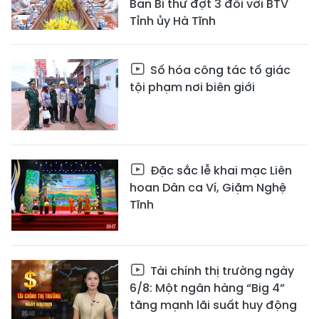
Ban Bí thư đợt 3 đối với BTV
Tỉnh ủy Hà Tĩnh
Số hóa công tác tố giác
tội phạm nơi biên giới
Đặc sắc lễ khai mạc Liên
hoan Dân ca Ví, Giặm Nghệ
Tĩnh
Tài chính thị trường ngày
6/8: Một ngân hàng “Big 4”
tăng mạnh lãi suất huy động