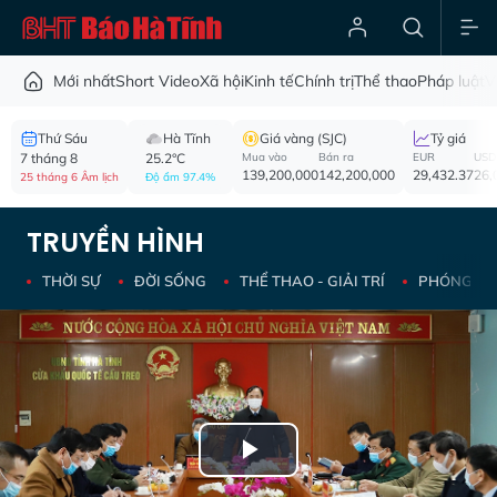
Mới nhất
Short Video
Xã hội
Kinh tế
Chính trị
Thể thao
Pháp luật
V
Thứ Sáu
Hà Tĩnh
Giá vàng (SJC)
Tỷ giá
7 tháng 8
25.2°C
Mua vào
Bán ra
EUR
USD
139,200,000
142,200,000
29,432.37
26,
25 tháng 6 Âm lịch
Độ ẩm 97.4%
TRUYỀN HÌNH
THỜI SỰ
ĐỜI SỐNG
THỂ THAO - GIẢI TRÍ
PHÓNG SỰ 
Play