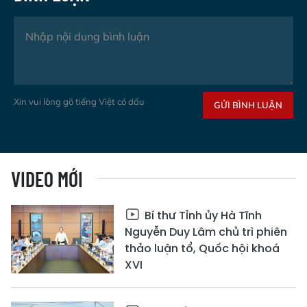
Xin vui lòng gõ tiếng Việt có dấu
GỬI BÌNH LUẬN
VIDEO MỚI
Bí thư Tỉnh ủy Hà Tĩnh
Nguyễn Duy Lâm chủ trì phiên
thảo luận tổ, Quốc hội khoá
XVI