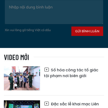
Xin vui lòng gõ tiếng Việt có dấu
GỬI BÌNH LUẬN
VIDEO MỚI
Số hóa công tác tố giác
tội phạm nơi biên giới
Đặc sắc lễ khai mạc Liên