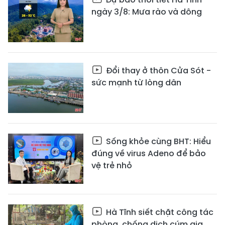
ngày 3/8: Mưa rào và dông
Đổi thay ở thôn Cửa Sót -
sức mạnh từ lòng dân
Sống khỏe cùng BHT: Hiểu
đúng về virus Adeno để bảo
vệ trẻ nhỏ
Hà Tĩnh siết chặt công tác
phòng, chống dịch cúm gia