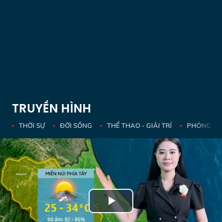
TRUYỀN HÌNH
THỜI SỰ
ĐỜI SỐNG
THỂ THAO - GIẢI TRÍ
PHÓNG SỰ 
Play