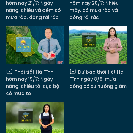
hôm nay 21/7: Ngày
hôm nay 20/7: Nhiều
nắng, chiều và đêm có
mây, có mưa rào và
mưa rào, dông rải rác
dông rải rác
Thời tiết Hà Tĩnh
Dự báo thời tiết Hà
hôm nay 19/7: Ngày
Tĩnh ngày 8/8: mưa
nắng, chiều tối cục bộ
dông có xu hướng giảm
có mưa to