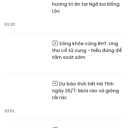
hương tri ân tại Ngã ba Đồng
Lộc
01:10
Sống khỏe cùng BHT: Ung
thư cổ tử cung - hiểu đúng để
tầm soát sớm
Dự báo thời tiết Hà Tĩnh
ngày 26/7: Mưa rào và giông
rải rác
03:51