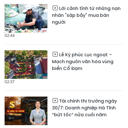
Lời cảnh tỉnh từ những nạn
nhân "sập bẫy" mua bán
người
02:44
Lễ Kỳ phúc Lục ngoạt –
Mạch nguồn văn hóa vùng
biển Cổ Đạm
02:37
Tài chính thị trường ngày
30/7: Doanh nghiệp Hà Tĩnh
“bứt tốc” nửa cuối năm