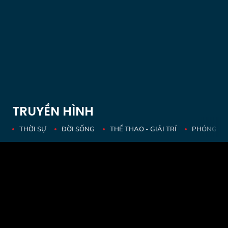
TRUYỀN HÌNH
THỜI SỰ
ĐỜI SỐNG
THỂ THAO - GIẢI TRÍ
PHÓNG SỰ 