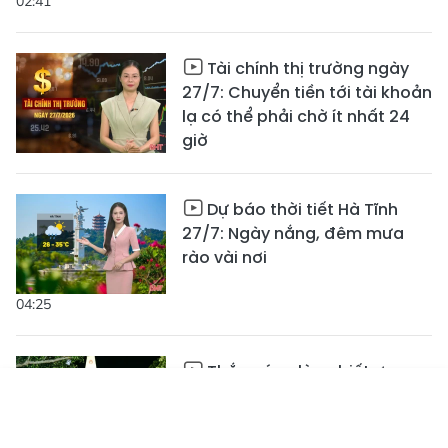
02:41
Tài chính thị trường ngày
27/7: Chuyển tiền tới tài khoản
lạ có thể phải chờ ít nhất 24
giờ
Dự báo thời tiết Hà Tĩnh
27/7: Ngày nắng, đêm mưa
rào vài nơi
04:25
Thắp sáng lòng biết ơn
trong đêm tri ân tháng Bảy
Tin mới
Emagazine
Truyền hình
Podcast