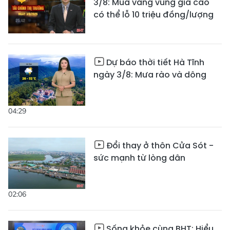
3/8: Mua vàng vùng giá cao
có thể lỗ 10 triệu đồng/lượng
Dự báo thời tiết Hà Tĩnh
ngày 3/8: Mưa rào và dông
04:29
Đổi thay ở thôn Cửa Sót -
sức mạnh từ lòng dân
02:06
Sống khỏe cùng BHT: Hiểu