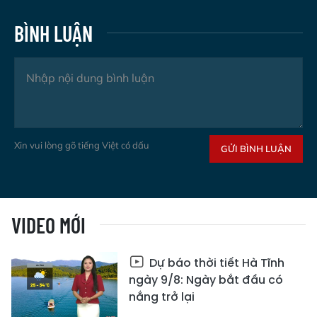
BÌNH LUẬN
Xin vui lòng gõ tiếng Việt có dấu
GỬI BÌNH LUẬN
VIDEO MỚI
Dự báo thời tiết Hà Tĩnh
ngày 9/8: Ngày bắt đầu có
nắng trở lại