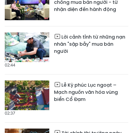
chống mua bán người - từ
nhận diện đến hành động
Lời cảnh tỉnh từ những nạn
nhân "sập bẫy" mua bán
người
02:44
Lễ Kỳ phúc Lục ngoạt –
Mạch nguồn văn hóa vùng
biển Cổ Đạm
02:37