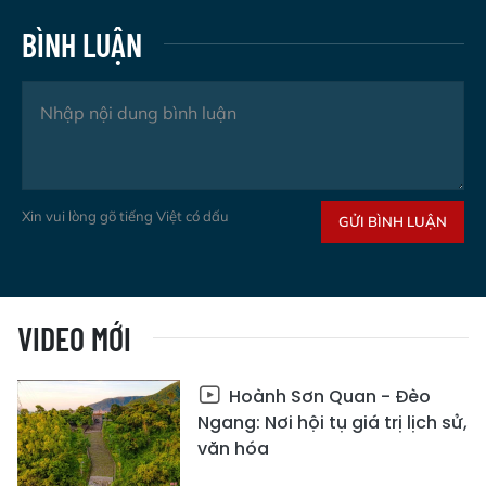
BÌNH LUẬN
Xin vui lòng gõ tiếng Việt có dấu
GỬI BÌNH LUẬN
VIDEO MỚI
Hoành Sơn Quan - Đèo
Ngang: Nơi hội tụ giá trị lịch sử,
văn hóa