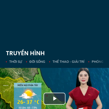
TRUYỀN HÌNH
THỜI SỰ
ĐỜI SỐNG
THỂ THAO - GIẢI TRÍ
PHÓNG SỰ 
Play