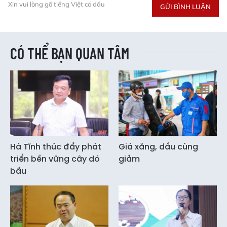
Xin vui lòng gõ tiếng Việt có dấu
GỬI BÌNH LUẬN
CÓ THỂ BẠN QUAN TÂM
Hà Tĩnh thúc đẩy phát
Giá xăng, dầu cùng
triển bền vững cây dó
giảm
bầu