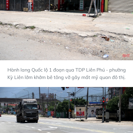
Hành lang Quốc lộ 1 đoạn qua TDP Liên Phú - phường
Kỳ Liên lởm khởm bê tông vỡ gây mất mỹ quan đô thị.