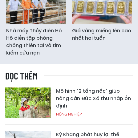
Nhà máy Thủy điện Hố
Giá vàng miếng lên cao
Hô diễn tập phòng
nhất hai tuần
chống thiên tai và tìm
kiếm cứu nạn
ĐỌC THÊM
Mô hình "2 tầng nấc" giúp
nông dân Đức Xá thu nhập ổn
định
NÔNG NGHIỆP
Kỳ Khang phát huy lợi thế