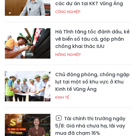
các dự án tại KKT Vũng Áng
CÔNG NGHIỆP
Hà Tĩnh tăng tốc đánh dấu, kẻ
vẽ biển số tàu cá, góp phần
chống khai thác IUU
NÔNG NGHIỆP
Chủ động phòng, chống ngập
lụt tại một số khu vực ở Khu
Kinh tế Vũng Áng
KINH TẾ
Tài chính thị trường ngày
5/8: Giá nhà chưa hạ, lãi vay
mua đã chạm 16%