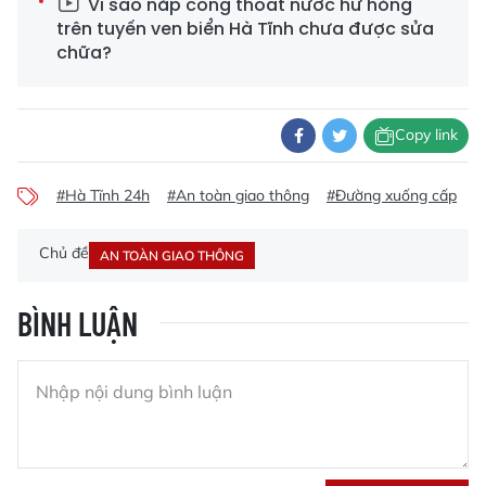
Vì sao nắp cống thoát nước hư hỏng
trên tuyến ven biển Hà Tĩnh chưa được sửa
chữa?
Copy link
#Hà Tĩnh 24h
#An toàn giao thông
#Đường xuống cấp
#
Chủ đề
AN TOÀN GIAO THÔNG
BÌNH LUẬN