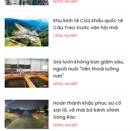
NÔNG NGHIỆP
Khu kinh tế Cửa khẩu quốc tế
Cầu Treo trước vận hội mới
CÔNG NGHIỆP
Giá lươn không bùn giảm sâu,
người nuôi "tiến thoái lưỡng
nan"
NÔNG NGHIỆP
Hoàn thành khắc phục sự cố
sạt lở, vỡ mái bờ kênh chính
Sông Rác
NÔNG NGHIỆP