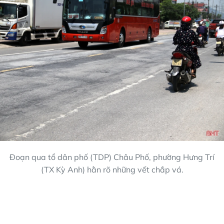
Đoạn qua tổ dân phố (TDP) Châu Phố, phường Hưng Trí
(TX Kỳ Anh) hằn rõ những vết chắp vá.