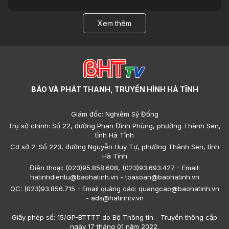
Xem thêm
BÁO VÀ PHÁT THANH, TRUYỀN HÌNH HÀ TĨNH
Giám đốc: Nghiêm Sỹ Đống
Trụ sở chính: Số 22, đường Phan Đình Phùng, phường Thành Sen,
tỉnh Hà Tĩnh
Cơ sở 2: Số 223, đường Nguyễn Huy Tự, phường Thành Sen, tỉnh
Hà Tĩnh
Điện thoại: (023)95.858.608, (023)93.693.427 - Email:
hatinhdientu@baohatinh.vn - toasoan@baohatinh.vn
QC: (023)93.856.715 - Email quảng cáo: quangcao@baohatinh.vn
- ads@hatinhtv.vn
Giấy phép số: 15/GP-BTTTT do Bộ Thông tin - Truyền thông cấp
ngày 17 tháng 01 năm 2022.