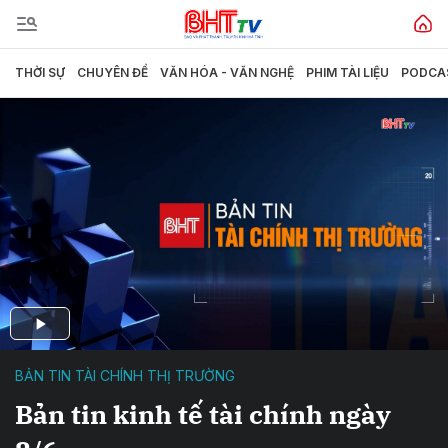
THỜI SỰ
CHUYÊN ĐỀ
VĂN HÓA - VĂN NGHỆ
PHIM TÀI LIỆU
PODCA
BẢN TIN TÀI CHÍNH THỊ TRƯỜNG
Bản tin kinh tế tài chính ngày