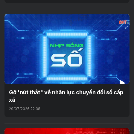
Gỡ 'nút thắt" về nhân lực chuyển đổi số cấp
xã
29/07/2026 22:38