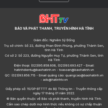
BÁO VÀ PHÁT THANH, TRUYỀN HÌNH HÀ TĨNH
Giám đốc: Nghiêm Sỹ Đống
Trụ sở chính: Số 22, đường Phan Đình Phùng, phường Thành Sen,
tỉnh Hà Tĩnh
Cơ sở 2: Số 223, đường Nguyễn Huy Tự, phường Thành Sen, tỉnh
Hà Tĩnh
Điện thoại: (023)95.858.608, (023)93.693.427 - Email:
hatinhdientu@baohatinh.vn - toasoan@baohatinh.vn
QC: (023)93.856.715 - Email quảng cáo: quangcao@baohatinh.vn
- ads@hatinhtv.vn
Giấy phép số: 15/GP-BTTTT do Bộ Thông tin - Truyền thông cấp
ngày 17 tháng 01 năm 2022.
© Bản quyền thuộc về Báo và phát thanh, truyền hình Hà Tĩnh.
Cấm sao chép dưới mọi hình thức nếu không có sự chấp thuận