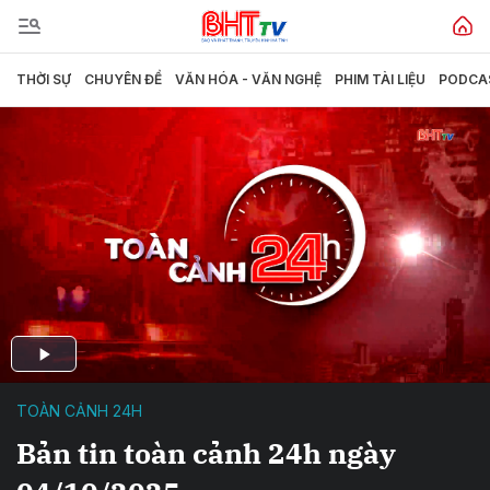
THỜI SỰ
CHUYÊN ĐỀ
VĂN HÓA - VĂN NGHỆ
PHIM TÀI LIỆU
PODCA
TOÀN CẢNH 24H
Bản tin toàn cảnh 24h ngày