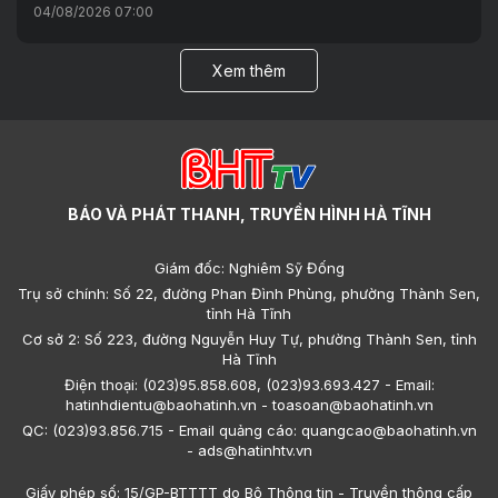
04/08/2026 07:00
Xem thêm
BÁO VÀ PHÁT THANH, TRUYỀN HÌNH HÀ TĨNH
Giám đốc: Nghiêm Sỹ Đống
Trụ sở chính: Số 22, đường Phan Đình Phùng, phường Thành Sen,
tỉnh Hà Tĩnh
Cơ sở 2: Số 223, đường Nguyễn Huy Tự, phường Thành Sen, tỉnh
Hà Tĩnh
Điện thoại: (023)95.858.608, (023)93.693.427 - Email:
hatinhdientu@baohatinh.vn - toasoan@baohatinh.vn
QC: (023)93.856.715 - Email quảng cáo: quangcao@baohatinh.vn
- ads@hatinhtv.vn
Giấy phép số: 15/GP-BTTTT do Bộ Thông tin - Truyền thông cấp