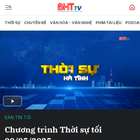
THỜI SỰ
CHUYÊN ĐỀ
VĂN HÓA - VĂN NGHỆ
PHIM TÀI LIỆU
PODCA
BẢN TIN TỐI
Chương trình Thời sự tối