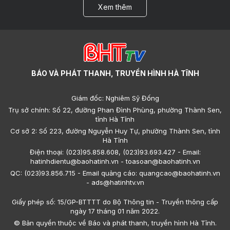
Xem thêm
BÁO VÀ PHÁT THANH, TRUYỀN HÌNH HÀ TĨNH
Giám đốc: Nghiêm Sỹ Đống
Trụ sở chính: Số 22, đường Phan Đình Phùng, phường Thành Sen,
tỉnh Hà Tĩnh
Cơ sở 2: Số 223, đường Nguyễn Huy Tự, phường Thành Sen, tỉnh
Hà Tĩnh
Điện thoại: (023)95.858.608, (023)93.693.427 - Email:
hatinhdientu@baohatinh.vn - toasoan@baohatinh.vn
QC: (023)93.856.715 - Email quảng cáo: quangcao@baohatinh.vn
- ads@hatinhtv.vn
Giấy phép số: 15/GP-BTTTT do Bộ Thông tin - Truyền thông cấp
ngày 17 tháng 01 năm 2022.
© Bản quyền thuộc về Báo và phát thanh, truyền hình Hà Tĩnh.