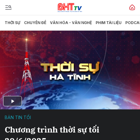
THỜI SỰ
CHUYÊN ĐỀ
VĂN HÓA - VĂN NGHỆ
PHIM TÀI LIỆU
PODCA
BẢN TIN TỐI
Chương trình thời sự tối