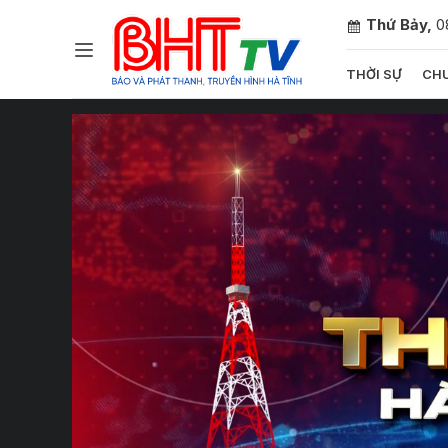
Thứ Bảy,
0
THỜI SỰ
CHU