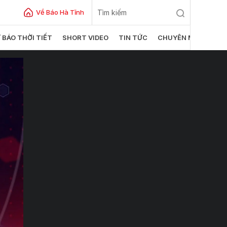
Về Báo Hà Tĩnh
 BÁO THỜI TIẾT
SHORT VIDEO
TIN TỨC
CHUYÊN MỤC