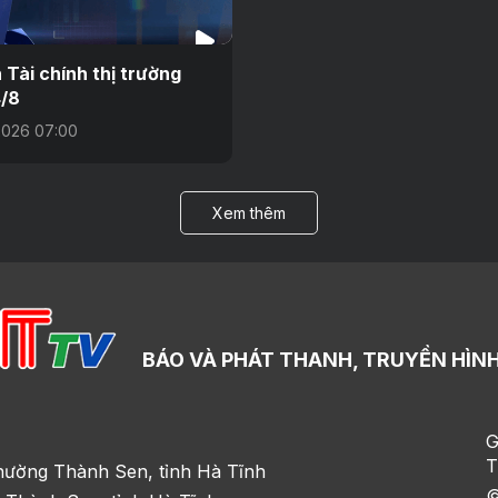
n Tài chính thị trường
/8
2026 07:00
Xem thêm
BÁO VÀ PHÁT THANH, TRUYỀN HÌNH
G
T
hường Thành Sen, tỉnh Hà Tĩnh
©