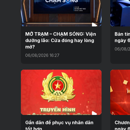
MỞ TRẠM – CHẠM SÓNG: Viện
Bản ti
dưỡng lão: Cửa đóng hay lòng
ngày 
mở?
06/08/2
06/08/2026 16:27
Gần dân để phục vụ nhân dân
Chương
tốt hơn
ngày 