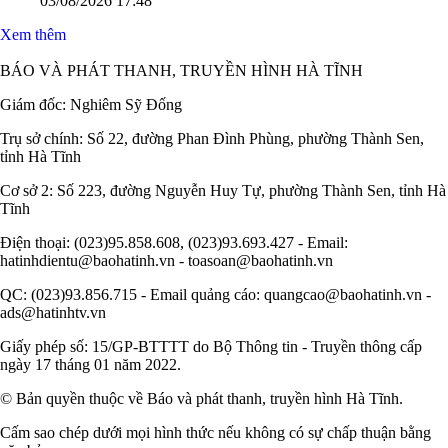
Chương trình thời sự trưa ngày 3/8/2026
03/08/2026 17:51
Dự báo thời tiết Hà Tĩnh đêm 3/8 ngày 4/8/2026
03/08/2026 17:48
Xem thêm
BÁO VÀ PHÁT THANH, TRUYỀN HÌNH HÀ TĨNH
Giám đốc: Nghiêm Sỹ Đống
Trụ sở chính: Số 22, đường Phan Đình Phùng, phường Thành Sen,
tỉnh Hà Tĩnh
Cơ sở 2: Số 223, đường Nguyễn Huy Tự, phường Thành Sen, tỉnh Hà
Tĩnh
Điện thoại: (023)95.858.608, (023)93.693.427 - Email:
hatinhdientu@baohatinh.vn - toasoan@baohatinh.vn
QC: (023)93.856.715 - Email quảng cáo: quangcao@baohatinh.vn -