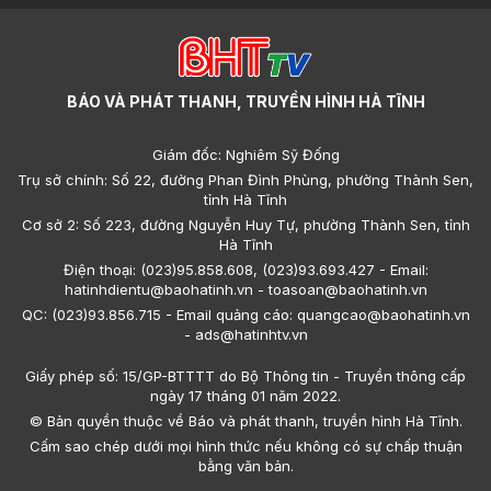
BÁO VÀ PHÁT THANH, TRUYỀN HÌNH HÀ TĨNH
Giám đốc: Nghiêm Sỹ Đống
Trụ sở chính: Số 22, đường Phan Đình Phùng, phường Thành Sen,
tỉnh Hà Tĩnh
Cơ sở 2: Số 223, đường Nguyễn Huy Tự, phường Thành Sen, tỉnh
Hà Tĩnh
Điện thoại: (023)95.858.608, (023)93.693.427 - Email:
hatinhdientu@baohatinh.vn - toasoan@baohatinh.vn
QC: (023)93.856.715 - Email quảng cáo: quangcao@baohatinh.vn
- ads@hatinhtv.vn
Giấy phép số: 15/GP-BTTTT do Bộ Thông tin - Truyền thông cấp
ngày 17 tháng 01 năm 2022.
© Bản quyền thuộc về Báo và phát thanh, truyền hình Hà Tĩnh.
Cấm sao chép dưới mọi hình thức nếu không có sự chấp thuận
bằng văn bản.