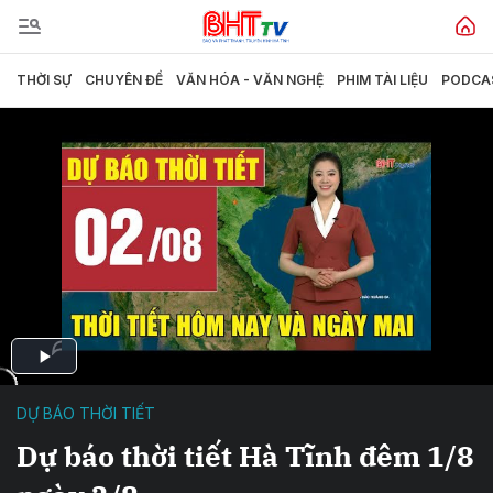
THỜI SỰ
CHUYÊN ĐỀ
VĂN HÓA - VĂN NGHỆ
PHIM TÀI LIỆU
PODCA
DỰ BÁO THỜI TIẾT
Dự báo thời tiết Hà Tĩnh đêm 1/8