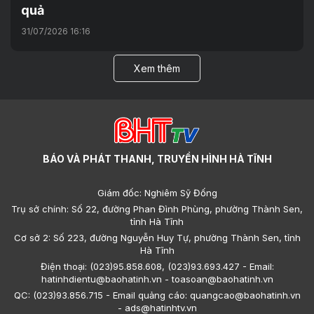
quả
31/07/2026 16:16
Xem thêm
BÁO VÀ PHÁT THANH, TRUYỀN HÌNH HÀ TĨNH
Giám đốc: Nghiêm Sỹ Đống
Trụ sở chính: Số 22, đường Phan Đình Phùng, phường Thành Sen,
tỉnh Hà Tĩnh
Cơ sở 2: Số 223, đường Nguyễn Huy Tự, phường Thành Sen, tỉnh
Hà Tĩnh
Điện thoại: (023)95.858.608, (023)93.693.427 - Email:
hatinhdientu@baohatinh.vn - toasoan@baohatinh.vn
QC: (023)93.856.715 - Email quảng cáo: quangcao@baohatinh.vn
- ads@hatinhtv.vn