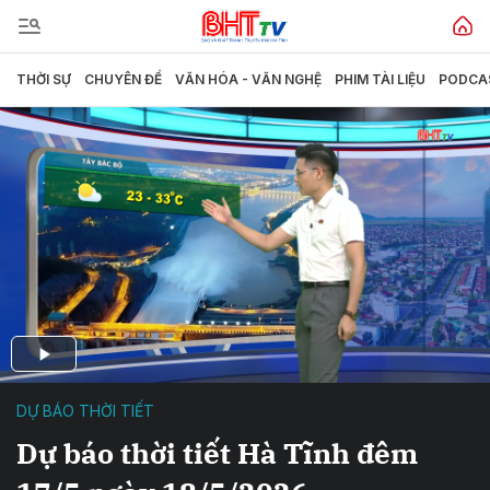
THỜI SỰ
CHUYÊN ĐỀ
VĂN HÓA - VĂN NGHỆ
PHIM TÀI LIỆU
PODCA
DỰ BÁO THỜI TIẾT
Dự báo thời tiết Hà Tĩnh đêm