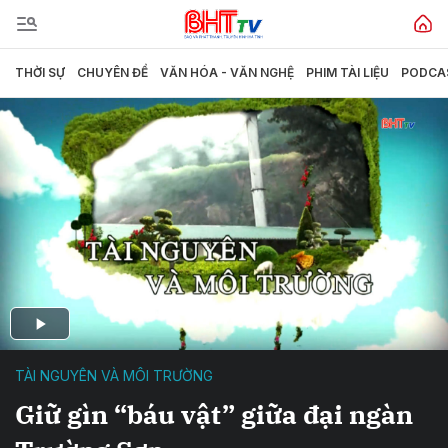
THỜI SỰ
CHUYÊN ĐỀ
VĂN HÓA - VĂN NGHỆ
PHIM TÀI LIỆU
PODCA
TÀI NGUYÊN VÀ MÔI TRƯỜNG
Giữ gìn “báu vật” giữa đại ngàn