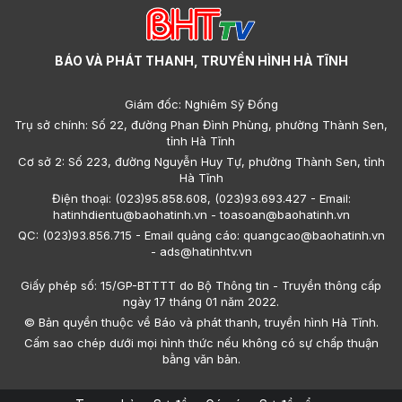
BÁO VÀ PHÁT THANH, TRUYỀN HÌNH HÀ TĨNH
Giám đốc: Nghiêm Sỹ Đống
Trụ sở chính: Số 22, đường Phan Đình Phùng, phường Thành Sen,
tỉnh Hà Tĩnh
Cơ sở 2: Số 223, đường Nguyễn Huy Tự, phường Thành Sen, tỉnh
Hà Tĩnh
Điện thoại: (023)95.858.608, (023)93.693.427 - Email:
hatinhdientu@baohatinh.vn - toasoan@baohatinh.vn
QC: (023)93.856.715 - Email quảng cáo: quangcao@baohatinh.vn
- ads@hatinhtv.vn
Giấy phép số: 15/GP-BTTTT do Bộ Thông tin - Truyền thông cấp
ngày 17 tháng 01 năm 2022.
© Bản quyền thuộc về Báo và phát thanh, truyền hình Hà Tĩnh.
Cấm sao chép dưới mọi hình thức nếu không có sự chấp thuận
bằng văn bản.