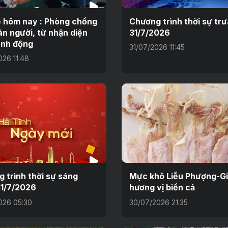
 hôm nay : Phòng chống
Chương trình thời sự tr
n người, từ nhận diện
31/7/2026
ành động
31/07/2026 11:45
026 11:48
 trình thời sự sáng
Mực khô Liễu Phượng-Gi
1/7/2026
hương vị biển cả
026 05:30
30/07/2026 21:35