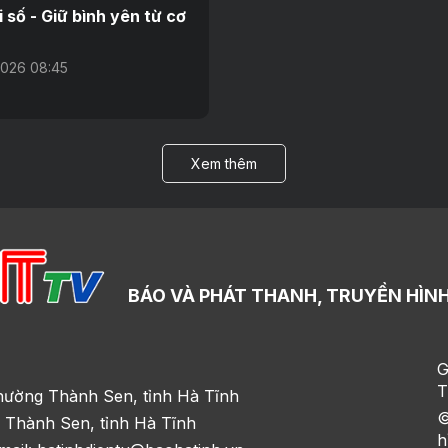
i số - Giữ bình yên từ cơ
026 08:45
Xem thêm
BÁO VÀ PHÁT THANH, TRUYỀN HÌNH
G
T
hường Thành Sen, tỉnh Hà Tĩnh
©
 Thành Sen, tỉnh Hà Tĩnh
h