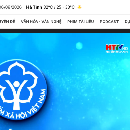
06/08/2026
Hà Tĩnh
32°C
/ 25 - 33°C
YÊN ĐỀ
VĂN HÓA - VĂN NGHỆ
PHIM TÀI LIỆU
PODCAST
DỰ