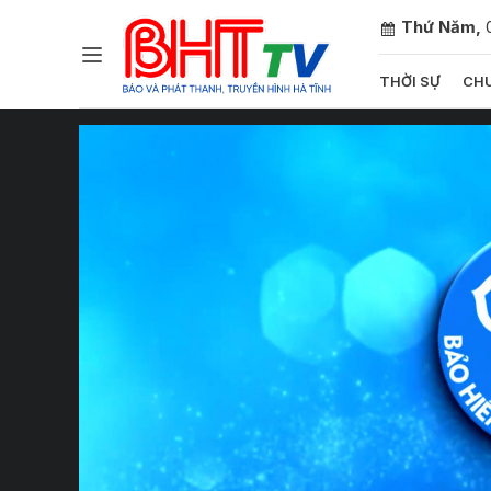
Thứ Năm,
THỜI SỰ
CHU