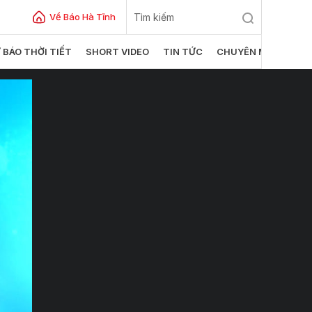
Về Báo Hà Tĩnh
 BÁO THỜI TIẾT
SHORT VIDEO
TIN TỨC
CHUYÊN MỤC