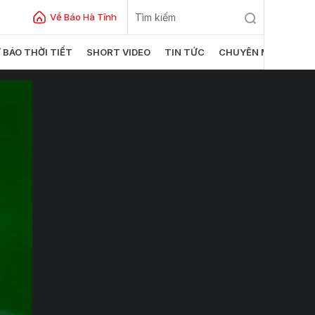
Về Báo Hà Tĩnh
 BÁO THỜI TIẾT
SHORT VIDEO
TIN TỨC
CHUYÊN MỤC