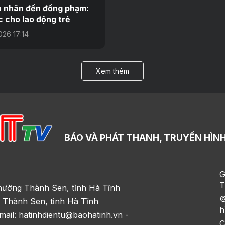
 nhân đến đồng phạm:
c cho lao động trẻ
026 17:14
Xem thêm
BÁO VÀ PHÁT THANH, TRUYỀN HÌNH
G
T
hường Thành Sen, tỉnh Hà Tĩnh
©
 Thành Sen, tỉnh Hà Tĩnh
h
mail: hatinhdientu@baohatinh.vn -
C