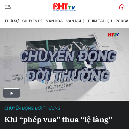
THỜI SỰ
CHUYÊN ĐỀ
VĂN HÓA - VĂN NGHỆ
PHIM TÀI LIỆU
PODCA
CHUYỂN ĐỘNG ĐỜI THƯỜNG
Khi “phép vua” thua “lệ làng”