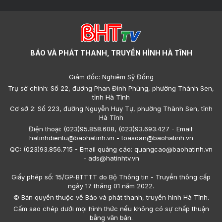
BÁO VÀ PHÁT THANH, TRUYỀN HÌNH HÀ TĨNH
Giám đốc: Nghiêm Sỹ Đống
Trụ sở chính: Số 22, đường Phan Đình Phùng, phường Thành Sen,
tỉnh Hà Tĩnh
Cơ sở 2: Số 223, đường Nguyễn Huy Tự, phường Thành Sen, tỉnh
Hà Tĩnh
Điện thoại: (023)95.858.608, (023)93.693.427 - Email:
hatinhdientu@baohatinh.vn - toasoan@baohatinh.vn
QC: (023)93.856.715 - Email quảng cáo: quangcao@baohatinh.vn
- ads@hatinhtv.vn
Giấy phép số: 15/GP-BTTTT do Bộ Thông tin - Truyền thông cấp
ngày 17 tháng 01 năm 2022.
© Bản quyền thuộc về Báo và phát thanh, truyền hình Hà Tĩnh.
Cấm sao chép dưới mọi hình thức nếu không có sự chấp thuận
bằng văn bản.