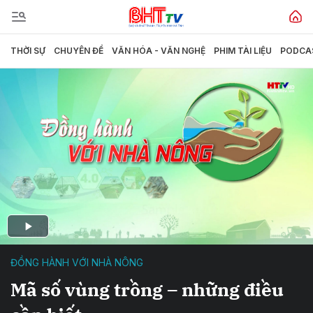
THỜI SỰ
CHUYÊN ĐỀ
VĂN HÓA - VĂN NGHỆ
PHIM TÀI LIỆU
PODCA
ĐỒNG HÀNH VỚI NHÀ NÔNG
Mã số vùng trồng – những điều