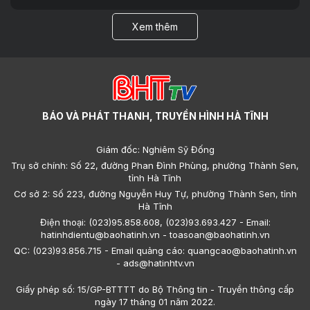
Xem thêm
BÁO VÀ PHÁT THANH, TRUYỀN HÌNH HÀ TĨNH
Giám đốc: Nghiêm Sỹ Đống
Trụ sở chính: Số 22, đường Phan Đình Phùng, phường Thành Sen,
tỉnh Hà Tĩnh
Cơ sở 2: Số 223, đường Nguyễn Huy Tự, phường Thành Sen, tỉnh
Hà Tĩnh
Điện thoại: (023)95.858.608, (023)93.693.427 - Email:
hatinhdientu@baohatinh.vn - toasoan@baohatinh.vn
QC: (023)93.856.715 - Email quảng cáo: quangcao@baohatinh.vn
- ads@hatinhtv.vn
Giấy phép số: 15/GP-BTTTT do Bộ Thông tin - Truyền thông cấp
ngày 17 tháng 01 năm 2022.