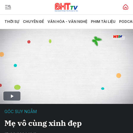
THỜI SỰ
CHUYÊN ĐỀ
VĂN HÓA - VĂN NGHỆ
PHIM TÀI LIỆU
PODCA
GÓC SUY NGẪM
Mẹ vô cùng xinh đẹp