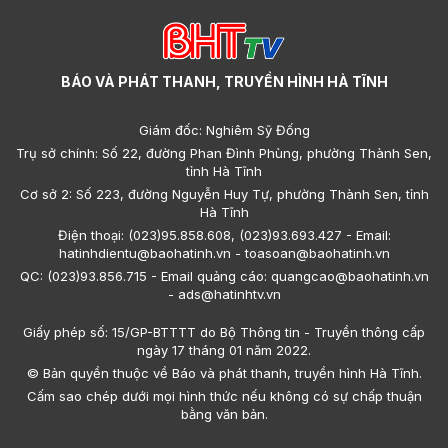
BÁO VÀ PHÁT THANH, TRUYỀN HÌNH HÀ TĨNH
Giám đốc: Nghiêm Sỹ Đống
Trụ sở chính: Số 22, đường Phan Đình Phùng, phường Thành Sen,
tỉnh Hà Tĩnh
Cơ sở 2: Số 223, đường Nguyễn Huy Tự, phường Thành Sen, tỉnh
Hà Tĩnh
Điện thoại: (023)95.858.608, (023)93.693.427 - Email:
hatinhdientu@baohatinh.vn - toasoan@baohatinh.vn
QC: (023)93.856.715 - Email quảng cáo: quangcao@baohatinh.vn
- ads@hatinhtv.vn
Giấy phép số: 15/GP-BTTTT do Bộ Thông tin - Truyền thông cấp
ngày 17 tháng 01 năm 2022.
© Bản quyền thuộc về Báo và phát thanh, truyền hình Hà Tĩnh.
Cấm sao chép dưới mọi hình thức nếu không có sự chấp thuận
bằng văn bản.