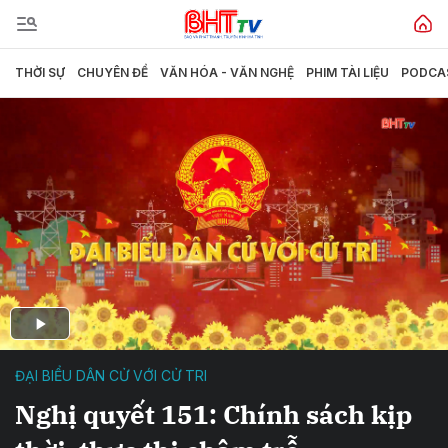
THỜI SỰ
CHUYÊN ĐỀ
VĂN HÓA - VĂN NGHỆ
PHIM TÀI LIỆU
PODCA
ĐẠI BIỂU DÂN CỬ VỚI CỬ TRI
Nghị quyết 151: Chính sách kịp