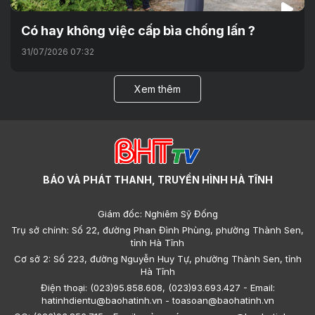
Có hay không việc cấp bìa chống lấn ?
31/07/2026 07:32
Xem thêm
BÁO VÀ PHÁT THANH, TRUYỀN HÌNH HÀ TĨNH
Giám đốc: Nghiêm Sỹ Đống
Trụ sở chính: Số 22, đường Phan Đình Phùng, phường Thành Sen,
tỉnh Hà Tĩnh
Cơ sở 2: Số 223, đường Nguyễn Huy Tự, phường Thành Sen, tỉnh
Hà Tĩnh
Điện thoại: (023)95.858.608, (023)93.693.427 - Email:
hatinhdientu@baohatinh.vn - toasoan@baohatinh.vn