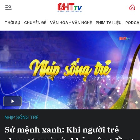
THỜI SỰ
CHUYÊN ĐỀ
VĂN HÓA - VĂN NGHỆ
PHIM TÀI LIỆU
PODCA
NHỊP SỐNG TRẺ
Sứ mệnh xanh: Khi người trẻ